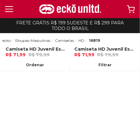
FRETE GRÁTIS R$ 199 SUDESTE E R$ 299 PARA
TODO O BRASIL
ecko
Roupas-Masculinas
Camisetas
HD
16819
Camiseta HD Juvenil Especial Estampada Island Preta
Camiseta HD Juvenil Especial Estampada Island Azul Marinho
-
10%
-
10%
R$ 71,99
R$ 79,99
R$ 71,99
R$ 79,99
2x de R$ 35,99 Ou
no Pix (10% de
2x de R$ 35,99 Ou
no Pix (10% de
desconto)
desconto)
Ordenar
Filtrar
ADICIONAR AO
ADICIONAR AO
CARRINHO
CARRINHO