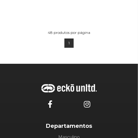
48
produtos por página
1
Departamentos
Masculino