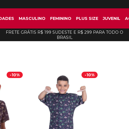
DADES
MASCULINO
FEMININO
PLUS SIZE
JUVENIL
A
FRETE GRÁTIS R$ 199 SUDESTE E R$ 299 PARA TODO O
BRASIL
-
10%
-
10%