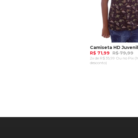
R$ 71,99
R$ 79,99
2x de R$ 35,99 Ou
no Pix (
desconto)
P
M
G
GG
ADICIONAR AO CA