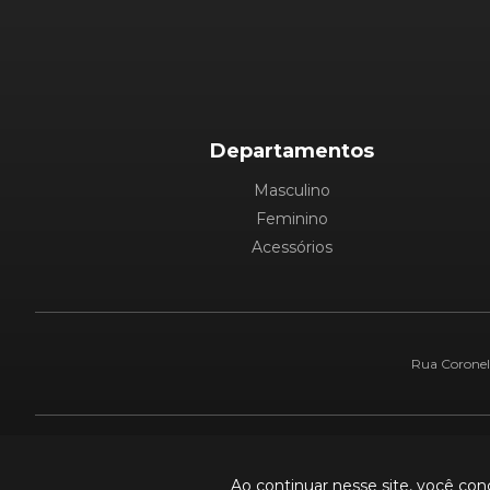
Departamentos
Masculino
Feminino
Acessórios
Rua Coronel 
Pague com:
Ao continuar nesse site, você co