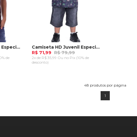
Camiseta HD Juvenil Especial Estampada Island Preta
Camiseta HD Juvenil Especial Estampada Island Azul Marinho
R$ 71,99
R$ 79,99
10% de
2x de R$ 35,99 Ou
no Pix (10% de
desconto)
M
G
GG
RRINHO
ADICIONAR AO CARRINHO
48
produtos por página
1