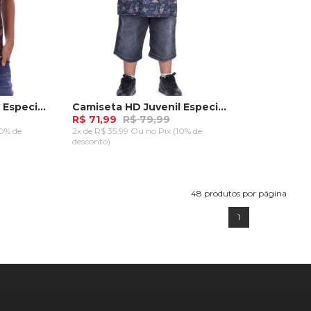
Camiseta HD Juvenil Especial Estampada Island Preta
Camiseta HD Juvenil Especial Estampada Island Azul Marinho
R$ 71,99
R$ 79,99
10% de
2x de R$ 35,99 Ou
no Pix (10% de
desconto)
M
G
GG
RRINHO
ADICIONAR AO CARRINHO
48
produtos por página
1