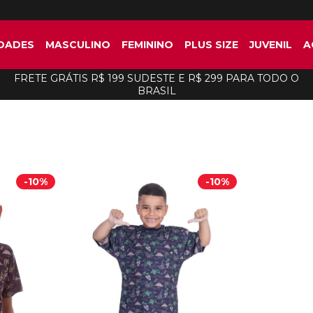
DADES
MASCULINO
FEMININO
PLUS SIZE
JUVENIL
A
FRETE GRÁTIS R$ 199 SUDESTE E R$ 299 PARA TODO O
BRASIL
-
10%
-
10%