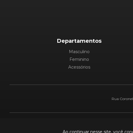
Departamentos
Masculino
Feminino
Acessórios
Rua Coronel 
Pague com:
Ao continuar nesse site, você co