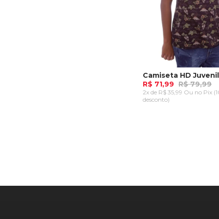
R$ 71,99
R$ 79,99
2x de R$ 35,99 Ou
no Pix (
desconto)
P
M
G
GG
ADICIONAR AO CA