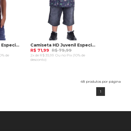
Camiseta HD Juvenil Especial Estampada Island Preta
Camiseta HD Juvenil Especial Estampada Island Azul Marinho
R$ 71,99
R$ 79,99
10% de
2x de R$ 35,99 Ou
no Pix (10% de
desconto)
M
G
GG
RRINHO
ADICIONAR AO CARRINHO
48
produtos por página
1