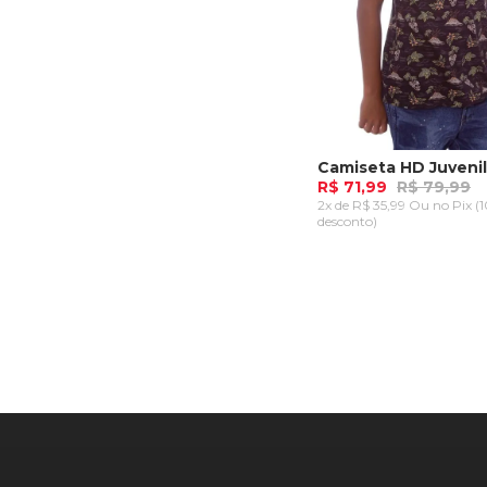
R$ 71,99
R$ 79,99
2x de R$ 35,99 Ou
no Pix (
desconto)
P
M
G
GG
ADICIONAR AO CA