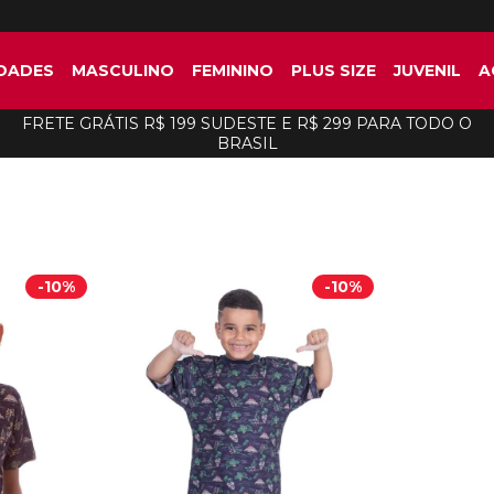
DADES
MASCULINO
FEMININO
PLUS SIZE
JUVENIL
A
FRETE GRÁTIS R$ 199 SUDESTE E R$ 299 PARA TODO O
BRASIL
-
10%
-
10%