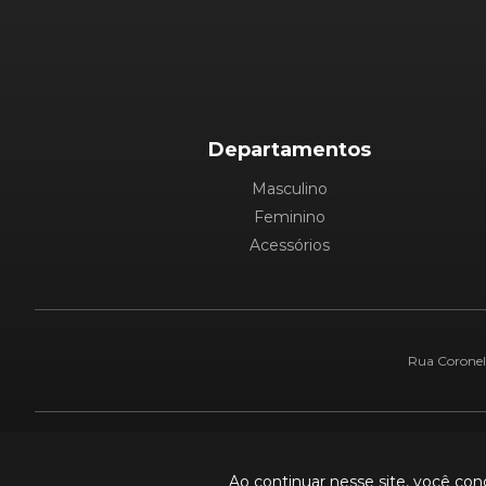
Departamentos
Masculino
Feminino
Acessórios
Rua Coronel 
Pague com:
Ao continuar nesse site, você co