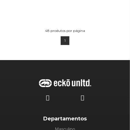
48
produtos por página
1
Departamentos
Masculino