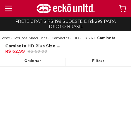
FRETE GRÁTIS R$ 199 SUDESTE E R$ 299 PARA
TODO O BRASIL
ecko
Roupas-Masculinas
Camisetas
HD
16976
Camiseta
Camiseta HD Plus Size Explorer Branca
-
10%
R$ 62,99
R$ 69,99
2x de R$ 31,49 Ou
no Pix (10% de
desconto)
Ordenar
Filtrar
ADICIONAR AO
CARRINHO