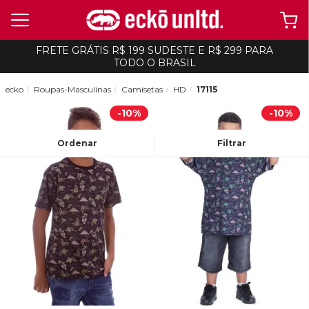
FRETE GRÁTIS R$ 199 SUDESTE E R$ 299 PARA
TODO O BRASIL
ecko
Roupas-Masculinas
Camisetas
HD
17115
-
10%
-
10%
Ordenar
Filtrar