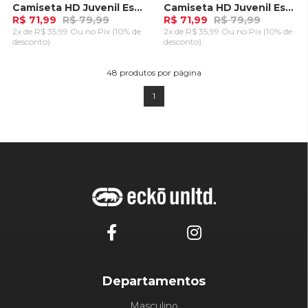
Camiseta HD Juvenil Especial Estampada Island Preta
Camiseta HD Juvenil Especial Estampada Island Azul Marinho
R$ 71,99
R$ 79,99
R$ 71,99
R$ 79,99
2x de R$ 35,99 Ou
no Pix (10% de
2x de R$ 35,99 Ou
no Pix (10% de
desconto)
desconto)
ADICIONAR AO
ADICIONAR AO
CARRINHO
CARRINHO
48
produtos por página
1
Departamentos
Masculino