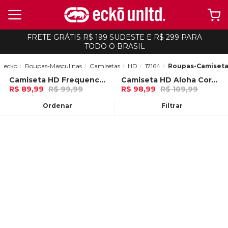
FRETE GRÁTIS R$ 199 SUDESTE E R$ 299 PARA
TODO O BRASIL
ecko
Roupas-Masculinas
Camisetas
HD
17164
Roupas-Camiset
Camiseta HD Frequency Branca
Camiseta HD Aloha Coral Frida Kahlo
-
10%
-
10%
R$ 89,99
R$ 99,99
R$ 98,99
R$ 109,99
3x de R$ 29,99 Ou
no Pix (10% de
3x de R$ 32,99 Ou
no Pix (10% de
desconto)
desconto)
Ordenar
Filtrar
ADICIONAR AO
ADICIONAR AO
CARRINHO
CARRINHO