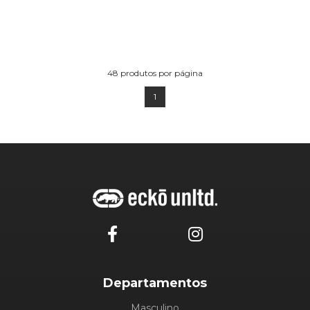
48
produtos por página
1
Departamentos
Masculino