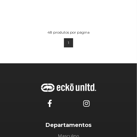
48
produtos por página
1
Departamentos
Masculino