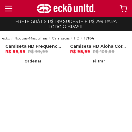
FRETE GRÁTIS R$ 199 SUDESTE E R$ 299 PARA
TODO O BRASIL
ecko
Roupas-Masculinas
Camisetas
HD
17164
Camiseta HD Frequency Branca
Camiseta HD Aloha Coral Frida Kahlo
-
10%
-
10%
R$ 89,99
R$ 99,99
R$ 98,99
R$ 109,99
3x de R$ 29,99 Ou
no Pix (10% de
3x de R$ 32,99 Ou
no Pix (10% de
desconto)
desconto)
Ordenar
Filtrar
ADICIONAR AO
ADICIONAR AO
CARRINHO
CARRINHO