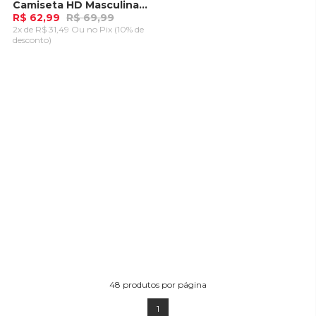
Camiseta HD Masculina Stones Verde Dark Forest
-
10%
R$ 62,99
R$ 69,99
2x de R$ 31,49 Ou
no Pix (10% de
desconto)
ADICIONAR AO
CARRINHO
48
produtos por página
1