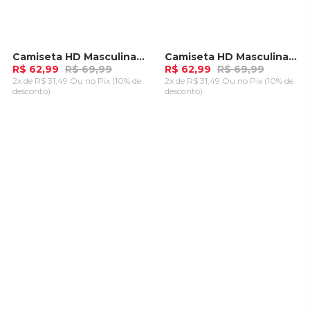
Camiseta HD Masculina Circle Wave Preta
Camiseta HD Masculina Logo Jungle Prata
-
10%
-
10%
R$ 62,99
R$ 69,99
R$ 62,99
R$ 69,99
2x de R$ 31,49 Ou
no Pix (10% de
2x de R$ 31,49 Ou
no Pix (10% de
desconto)
desconto)
ADICIONAR AO
ADICIONAR AO
CARRINHO
CARRINHO