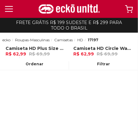
FRETE GRÁTIS R$ 199 SUDESTE E R$ 299 PARA
TODO O BRASIL
ecko
Roupas-Masculinas
Camisetas
HD
17197
Camiseta HD Plus Size Explorer Branca
Camiseta HD Circle Wave Azul Tempestade
-
10%
-
10%
R$ 62,99
R$ 69,99
R$ 62,99
R$ 69,99
2x de R$ 31,49 Ou
no Pix (10% de
2x de R$ 31,49 Ou
no Pix (10% de
desconto)
desconto)
Ordenar
Filtrar
ADICIONAR AO
ADICIONAR AO
CARRINHO
CARRINHO