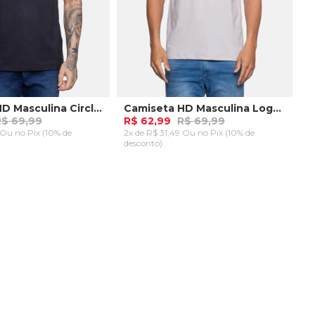
Camiseta HD Masculina Circle Wave Preta
Camiseta HD Masculina Logo Jungle Prata
R$ 69,99
R$ 62,99
R$ 69,99
9 Ou
no Pix (10% de
2x de R$ 31,49 Ou
no Pix (10% de
desconto)
M
AR AO CARRINHO
ADICIONAR AO CARRINHO