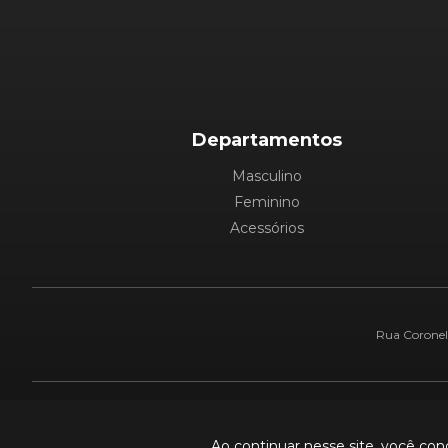
Departamentos
Masculino
Feminino
Acessórios
Rua Coronel 
Pague com:
Ao continuar nesse site, você co