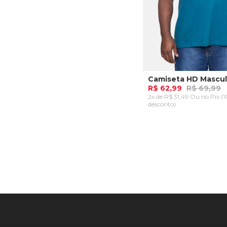
R$ 62,99
R$ 69,99
2x de R$ 31,49 Ou
no Pix (
desconto)
Plus P
ADICIONAR AO CA