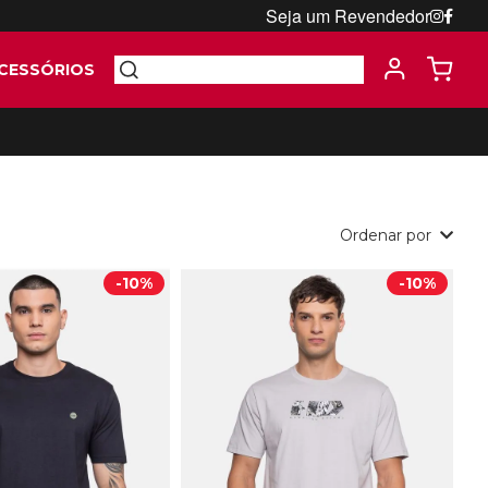
Seja um Revendedor
CESSÓRIOS
Ordenar por
-
10%
-
10%