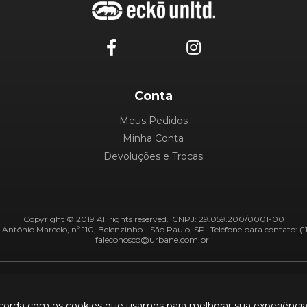
Conta
Meus Pedidos
Minha Conta
Devoluções e Trocas
Copyright © 2019 All rights reserved.
CNPJ: 29.059.200/0001-00
Antônio Marcelo, nº 110, Belenzinho - São Paulo, SP.
Telefone para contato: (1
faleconosco@urbane.com.br
Adiquirentes:
Segurança:
ncorda com os cookies que usamos para melhorar sua experiênci