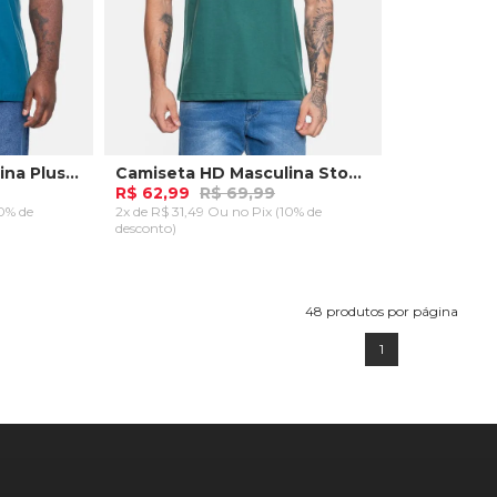
Camiseta HD Masculina Plus Size Boards Azul Tempestade
Camiseta HD Masculina Stones Verde Dark Forest
R$ 62,99
R$ 69,99
10% de
2x de R$ 31,49 Ou
no Pix (10% de
desconto)
M
RRINHO
ADICIONAR AO CARRINHO
48
produtos por página
1