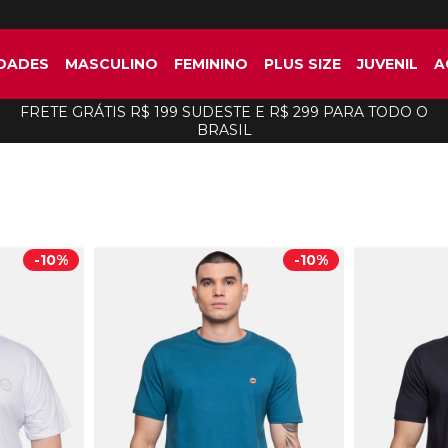
DADES
MASCULINO
FEMININO
PLUS SIZE
JUVENIL
A
FRETE GRÁTIS R$ 199 SUDESTE E R$ 299 PARA TODO O
BRASIL
-
10%
-
10%