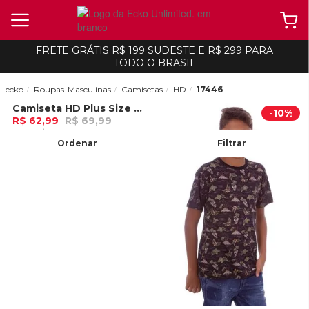
FRETE GRÁTIS R$ 199 SUDESTE E R$ 299 PARA
TODO O BRASIL
ecko
Roupas-Masculinas
Camisetas
HD
17446
Camiseta HD Plus Size Explorer Branca
-
10%
-
10%
R$ 62,99
R$ 69,99
2x de R$ 31,49 Ou
no Pix (10% de
desconto)
Ordenar
Filtrar
ADICIONAR AO
CARRINHO