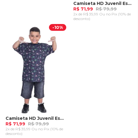
Camiseta HD Juvenil Especial Estampada Island Preta
R$ 71,99
R$ 79,99
2x de R$ 35,99 Ou
no Pix (10% de
desconto)
ADICIONAR AO
-
10%
CARRINHO
Camiseta HD Juvenil Especial Estampada Island Azul Marinho
R$ 71,99
R$ 79,99
2x de R$ 35,99 Ou
no Pix (10% de
desconto)