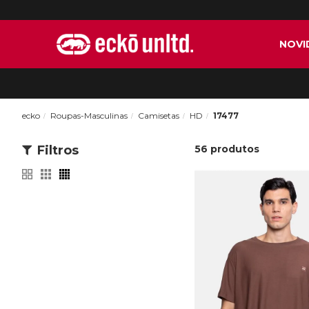
NOVI
ecko
Roupas-Masculinas
Camisetas
HD
17477
Filtros
56
produtos