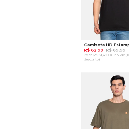
R$ 62,99
R$ 69,99
2x de R$ 31,49 Ou
no Pix (
desconto)
P
ADICIONAR AO CA