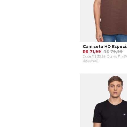
Camiseta HD Especi
R$ 71,99
R$ 79,99
2x de R$ 35,99 Ou
no Pix (
desconto)
P
M
G
GG
ADICIONAR AO CA