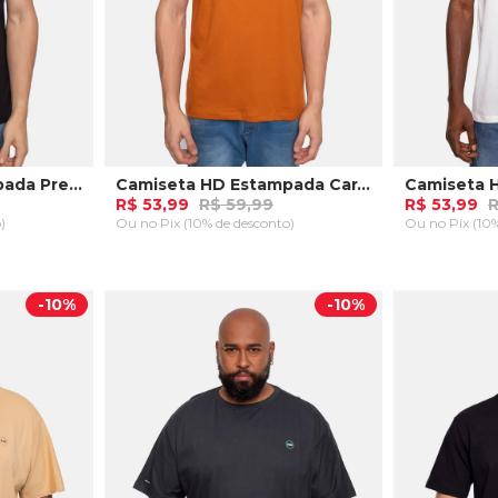
Camiseta HD Estampada Preta
Camiseta HD Estampada Caramelo
R$ 53,99
R$ 59,99
R$ 53,99
R
)
Ou
no Pix (10% de desconto)
Ou
no Pix (10
P
M
G
P
M
RRINHO
ADICIONAR AO CARRINHO
ADICION
-
10%
-
10%