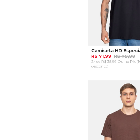
Camiseta HD Especia
R$ 71,99
R$ 79,99
2x de R$ 35,99 Ou
no Pix (
desconto)
P
M
G
ADICIONAR AO CA