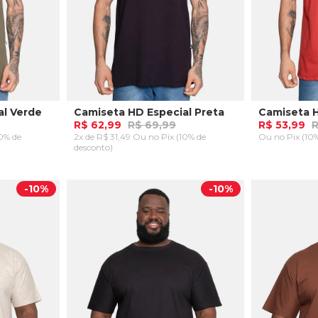
al Verde
Camiseta HD Especial Preta
R$ 62,99
R$ 69,99
R$ 53,99
R
10% de
2x de R$ 31,49 Ou
no Pix (10% de
Ou
no Pix (10
desconto)
P
M
P
M
RRINHO
ADICIONAR AO CARRINHO
ADICION
-
10%
-
10%