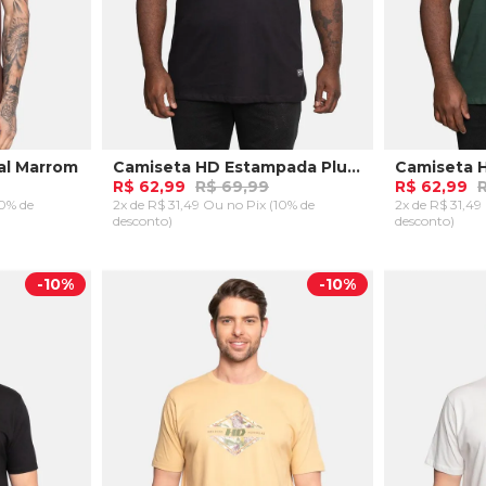
al Marrom
Camiseta HD Estampada Plus Size Preta
R$ 62,99
R$ 69,99
R$ 62,99
10% de
2x de R$ 31,49 Ou
no Pix (10% de
2x de R$ 31,4
desconto)
desconto)
Plus P
Plus M
Plus G
Plus P
Pl
RRINHO
ADICIONAR AO CARRINHO
ADICION
-
10%
-
10%