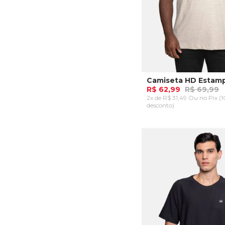
R$ 62,99
R$ 69,99
2x de R$ 31,49 Ou
no Pix (
desconto)
Plus P
Plus M
Plu
ADICIONAR AO CA