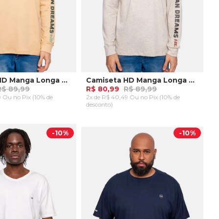
Camiseta HD Manga Longa Bege
Camiseta HD Manga Longa Off White
R$ 89,99
R$ 80,99
R$ 89,99
49 Ou
no Pix (10% de
2x de R$ 40,49 Ou
no Pix (10% de
desconto)
P
M
AR AO CARRINHO
ADICIONAR AO CARRINHO
-
10%
-
10%