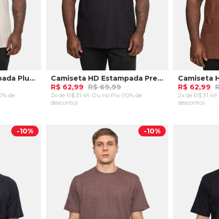
Camiseta HD Estampada Plus Size Natural
Camiseta HD Estampada Preta
R$ 62,99
R$ 69,99
R$ 62,99
10% de
2x de R$ 31,49 Ou
no Pix (10% de
2x de R$ 31,4
desconto)
desconto)
s G
Plus P
Plus M
Plus G
Plus P
Pl
RRINHO
ADICIONAR AO CARRINHO
ADICION
-
10%
-
10%