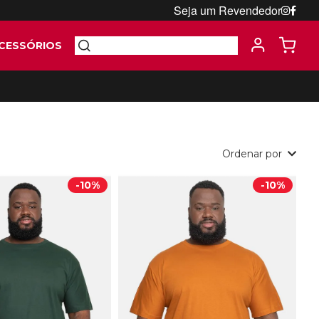
Seja um Revendedor
CESSÓRIOS
Ordenar por
-
10%
-
10%