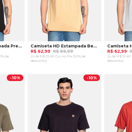
Camiseta HD Estampada Preta
Camiseta HD Estampada Bege Claro
R$ 62,99
R$ 69,99
R$ 62,99
10% de
2x de R$ 31,49 Ou
no Pix (10% de
2x de R$ 31,4
desconto)
desconto)
P
M
P
M
RRINHO
ADICIONAR AO CARRINHO
ADICION
-
10%
-
10%