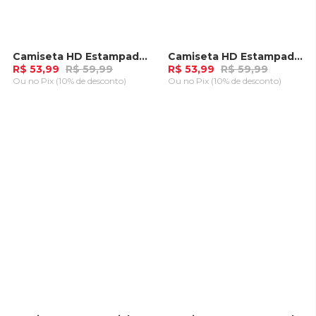
Camiseta HD Estampada Preta
Camiseta HD Estampada Marrom
-
10%
-
10%
R$ 53,99
R$ 59,99
R$ 53,99
R$ 59,99
Ou
no Pix (10% de desconto)
Ou
no Pix (10% de desconto)
ADICIONAR AO
ADICIONAR AO
CARRINHO
CARRINHO