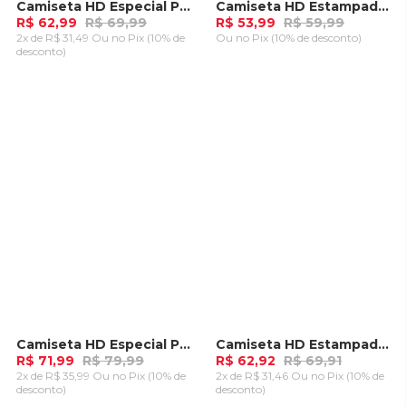
Camiseta HD Especial Preta
Camiseta HD Estampada Vermelha
-
10%
-
10%
R$ 62,99
R$ 69,99
R$ 53,99
R$ 59,99
2x de R$ 31,49 Ou
no Pix (10% de
Ou
no Pix (10% de desconto)
desconto)
ADICIONAR AO
ADICIONAR AO
CARRINHO
CARRINHO
Camiseta HD Especial Preta
Camiseta HD Estampada Preta
-
10%
-
10%
R$ 71,99
R$ 79,99
R$ 62,92
R$ 69,91
2x de R$ 35,99 Ou
no Pix (10% de
2x de R$ 31,46 Ou
no Pix (10% de
desconto)
desconto)