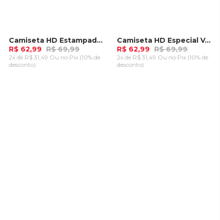
Camiseta HD Estampada Branca
Camiseta HD Especial Verde
-
10%
-
10%
R$ 62,99
R$ 69,99
R$ 62,99
R$ 69,99
2x de R$ 31,49 Ou
no Pix (10% de
2x de R$ 31,49 Ou
no Pix (10% de
desconto)
desconto)
ADICIONAR AO
ADICIONAR AO
CARRINHO
CARRINHO