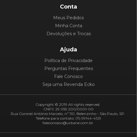
Conta
Meus Pedidos
Minha Conta
Devoluções e Trocas
Ajuda
Política de Privacidade
Perguntas Frequentes
Fale Conosco
Seja uma Revenda Ecko
Copyright © 2019 All rights reserved.
CNPJ: 29.059.200/0001-00
Rua Coronel Antônio Marcelo, nº 110, Belenzinho - São Paulo, SP.
Telefone para contato: (11) 99144-4129
faleconosco@urbane.com.br