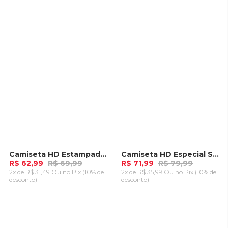
CARRINHO
CARRINHO
Camiseta HD Estampada Caramelo
Camiseta HD Especial Salmão
-
10%
-
10%
R$ 62,99
R$ 69,99
R$ 71,99
R$ 79,99
2x de R$ 31,49 Ou
no Pix (10% de
2x de R$ 35,99 Ou
no Pix (10% de
desconto)
desconto)
ADICIONAR AO
ADICIONAR AO
CARRINHO
CARRINHO