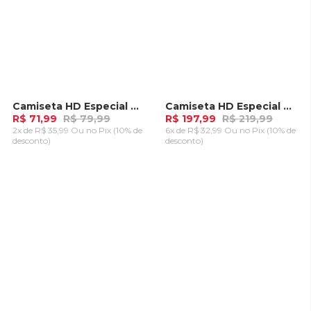
Camiseta HD Especial Bege
Camiseta HD Especial Manga Longa Azul Marinho
-
10%
-
10%
R$ 71,99
R$ 79,99
R$ 197,99
R$ 219,99
2x de R$ 35,99 Ou
no Pix (10% de
6x de R$ 32,99 Ou
no Pix (10% de
desconto)
desconto)
ADICIONAR AO
ADICIONAR AO
CARRINHO
CARRINHO