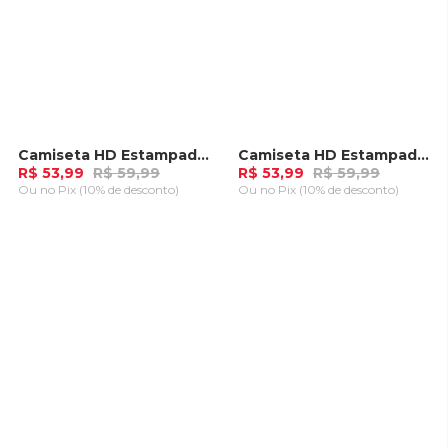
Camiseta HD Estampada Caramelo
Camiseta HD Estampada Branca
-
10%
-
10%
R$ 53,99
R$ 59,99
R$ 53,99
R$ 59,99
Ou
no Pix (10% de desconto)
Ou
no Pix (10% de desconto)
ADICIONAR AO
ADICIONAR AO
CARRINHO
CARRINHO