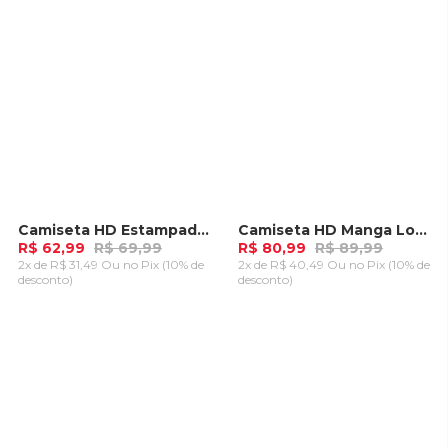
Camiseta HD Estampada Marrom
Camiseta HD Manga Longa Off White
-
10%
-
10%
R$ 62,99
R$ 69,99
R$ 80,99
R$ 89,99
2x de R$ 31,49 Ou
no Pix (10% de
2x de R$ 40,49 Ou
no Pix (10% de
desconto)
desconto)
ADICIONAR AO
ADICIONAR AO
CARRINHO
CARRINHO