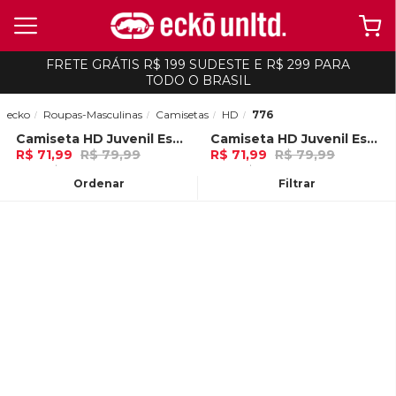
FRETE GRÁTIS R$ 199 SUDESTE E R$ 299 PARA
TODO O BRASIL
ecko
Roupas-Masculinas
Camisetas
HD
776
Camiseta HD Juvenil Especial Estampada Island Preta
Camiseta HD Juvenil Especial Estampada Island Azul Marinho
-
10%
-
10%
R$ 71,99
R$ 79,99
R$ 71,99
R$ 79,99
2x de R$ 35,99 Ou
no Pix (10% de
2x de R$ 35,99 Ou
no Pix (10% de
desconto)
desconto)
Ordenar
Filtrar
ADICIONAR AO
ADICIONAR AO
CARRINHO
CARRINHO