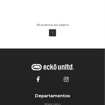
48
produtos por página
1
Departamentos
Masculino