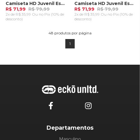
Camiseta HD Juvenil Especial Estampada Island Preta
Camiseta HD Juvenil Especial Estampada Island Azul Marinho
R$ 71,99
R$ 79,99
R$ 71,99
R$ 79,99
2x de R$ 35,99 Ou
no Pix (10% de
2x de R$ 35,99 Ou
no Pix (10% de
desconto)
desconto)
ADICIONAR AO
ADICIONAR AO
CARRINHO
CARRINHO
48
produtos por página
1
Departamentos
Masculino