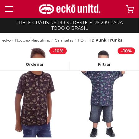
FRETE GRÁTIS R$ 199 SUDESTE E R$ 299 PARA
TODO O BRASIL
ecko
Roupas-Masculinas
Camisetas
HD
HD Punk Trunks
-
10%
-
10%
Ordenar
Filtrar