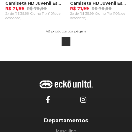
Camiseta HD Juvenil Especial Estampada Island Preta
Camiseta HD Juvenil Especial Estampada Island Azul Marinho
R$ 71,99
R$ 79,99
R$ 71,99
R$ 79,99
2x de R$ 35,99 Ou
no Pix (10% de
2x de R$ 35,99 Ou
no Pix (10% de
desconto)
desconto)
ADICIONAR AO
ADICIONAR AO
CARRINHO
CARRINHO
48
produtos por página
1
Departamentos
Masculino