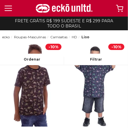
FRETE GRÁTIS R$ 199 SUDESTE E R$ 299 PARA
TODO O BRASIL
ecko
Roupas-Masculinas
Camisetas
HD
Liso
-
10%
-
10%
Ordenar
Filtrar