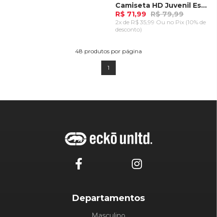
Camiseta HD Juvenil Especial Estampada Island Azul Marinho
R$ 71,99
R$ 79,99
2x de R$ 35,99 Ou
no Pix (10% de
desconto)
ADICIONAR AO
CARRINHO
48
produtos por página
1
Departamentos
Masculino