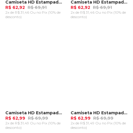
Camiseta HD Estampada Be Surf Azul
Camiseta HD Estampada Be Surf Coral
-
10%
-
10%
R$ 62,92
R$ 69,91
R$ 62,92
R$ 69,91
2x de R$ 31,46 Ou
no Pix (10% de
2x de R$ 31,46 Ou
no Pix (10% de
desconto)
desconto)
ADICIONAR AO
ADICIONAR AO
CARRINHO
CARRINHO
Camiseta HD Estampada Sculp Preta
Camiseta HD Estampada Ethnic Vinho
-
10%
-
10%
R$ 62,99
R$ 69,99
R$ 62,99
R$ 69,99
2x de R$ 31,49 Ou
no Pix (10% de
2x de R$ 31,49 Ou
no Pix (10% de
desconto)
desconto)