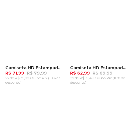
Camiseta HD Estampada Leaf Frame Verde
Camiseta HD Estampada Sculp Salmão
-
10%
-
10%
R$ 71,99
R$ 79,99
R$ 62,99
R$ 69,99
2x de R$ 35,99 Ou
no Pix (10% de
2x de R$ 31,49 Ou
no Pix (10% de
desconto)
desconto)
ADICIONAR AO
ADICIONAR AO
CARRINHO
CARRINHO