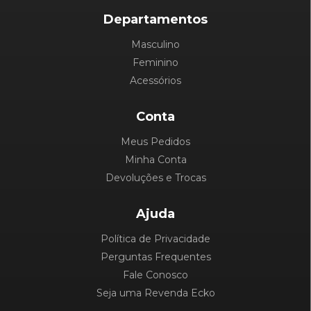
Departamentos
Masculino
Feminino
Acessórios
Conta
Meus Pedidos
Minha Conta
Devoluções e Trocas
Ajuda
Política de Privacidade
Perguntas Frequentes
Fale Conosco
Seja uma Revenda Ecko