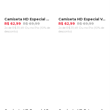
Camiseta HD Especial Bege Claro
Camiseta HD Especial Verde
-
10%
-
10%
R$ 62,99
R$ 69,99
R$ 62,99
R$ 69,99
2x de R$ 31,49 Ou
no Pix (10% de
2x de R$ 31,49 Ou
no Pix (10% de
desconto)
desconto)
ADICIONAR AO
ADICIONAR AO
CARRINHO
CARRINHO