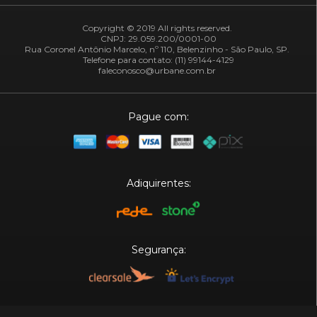
Copyright © 2019 All rights reserved.
CNPJ: 29.059.200/0001-00
Rua Coronel Antônio Marcelo, nº 110, Belenzinho - São Paulo, SP.
Telefone para contato: (11) 99144-4129
faleconosco@urbane.com.br
Pague com:
Adiquirentes:
Segurança:
Plataforma: