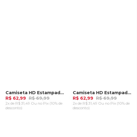
CARRINHO
CARRINHO
Camiseta HD Estampada Never Ends Branca
Camiseta HD Estampada Dream True Preta
-
10%
-
10%
R$ 62,99
R$ 69,99
R$ 62,99
R$ 69,99
2x de R$ 31,49 Ou
no Pix (10% de
2x de R$ 31,49 Ou
no Pix (10% de
desconto)
desconto)
ADICIONAR AO
ADICIONAR AO
CARRINHO
CARRINHO