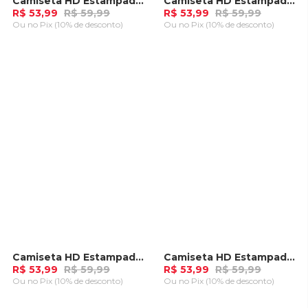
Camiseta HD Estampada Caramelo
Camiseta HD Estampada Branca
-
10%
-
10%
R$ 53,99
R$ 59,99
R$ 53,99
R$ 59,99
Ou
no Pix (10% de desconto)
Ou
no Pix (10% de desconto)
ADICIONAR AO
ADICIONAR AO
CARRINHO
CARRINHO
Camiseta HD Estampada Preta
Camiseta HD Estampada Marrom
-
10%
-
10%
R$ 53,99
R$ 59,99
R$ 53,99
R$ 59,99
Ou
no Pix (10% de desconto)
Ou
no Pix (10% de desconto)
ADICIONAR AO
ADICIONAR AO