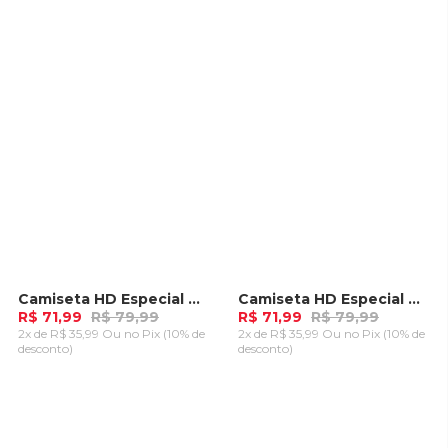
CARRINHO
CARRINHO
Camiseta HD Especial Marrom
Camiseta HD Especial Chumbo
-
10%
-
10%
R$ 71,99
R$ 79,99
R$ 71,99
R$ 79,99
2x de R$ 35,99 Ou
no Pix (10% de
2x de R$ 35,99 Ou
no Pix (10% de
desconto)
desconto)
ADICIONAR AO
ADICIONAR AO
CARRINHO
CARRINHO