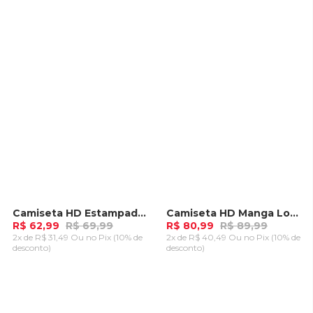
ADICIONAR AO
ADICIONAR AO
CARRINHO
CARRINHO
Camiseta HD Estampada Snowtopia Preta
Camiseta HD Manga Longa Basic Preta
-
10%
-
10%
R$ 62,99
R$ 69,99
R$ 80,99
R$ 89,99
2x de R$ 31,49 Ou
no Pix (10% de
2x de R$ 40,49 Ou
no Pix (10% de
desconto)
desconto)
ADICIONAR AO
ADICIONAR AO
CARRINHO
CARRINHO