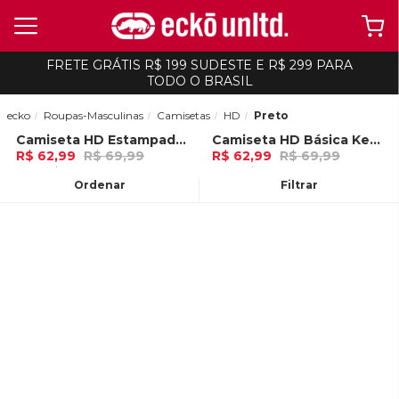
FRETE GRÁTIS R$ 199 SUDESTE E R$ 299 PARA
TODO O BRASIL
ecko
Roupas-Masculinas
Camisetas
HD
Preto
Camiseta HD Estampada Ethnic Preta
Camiseta HD Básica Keel Preta
-
10%
-
10%
R$ 62,99
R$ 69,99
R$ 62,99
R$ 69,99
2x de R$ 31,49 Ou
no Pix (10% de
2x de R$ 31,49 Ou
no Pix (10% de
desconto)
desconto)
Ordenar
Filtrar
ADICIONAR AO
ADICIONAR AO
CARRINHO
CARRINHO