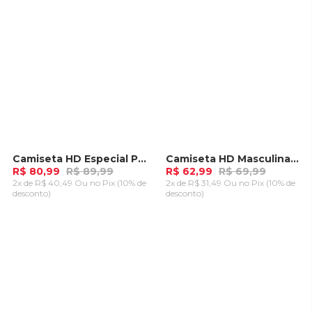
Camiseta HD Especial Preta
Camiseta HD Masculina Circle Wave Preta
-
10%
-
10%
R$ 80,99
R$ 89,99
R$ 62,99
R$ 69,99
2x de R$ 40,49 Ou
no Pix (10% de
2x de R$ 31,49 Ou
no Pix (10% de
desconto)
desconto)
ADICIONAR AO
ADICIONAR AO
CARRINHO
CARRINHO