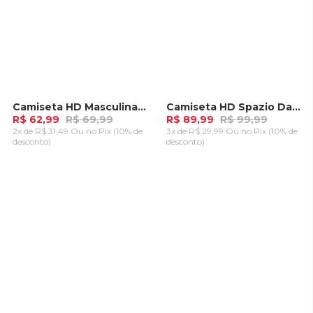
Camiseta HD Masculina Logo Jungle Prata
Camiseta HD Spazio Dark
-
10%
-
10%
R$ 62,99
R$ 69,99
R$ 89,99
R$ 99,99
2x de R$ 31,49 Ou
no Pix (10% de
3x de R$ 29,99 Ou
no Pix (10% de
desconto)
desconto)
ADICIONAR AO
ADICIONAR AO
CARRINHO
CARRINHO