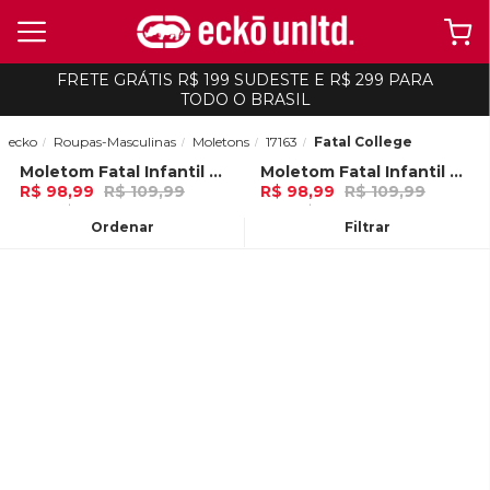
FRETE GRÁTIS R$ 199 SUDESTE E R$ 299 PARA
TODO O BRASIL
ecko
Roupas-Masculinas
Moletons
17163
Fatal College
Moletom Fatal Infantil Recortado Fechado Gola Careca Vinho
Moletom Fatal Infantil Recortado Fechado Gola Careca Preto
-
10%
-
10%
R$ 98,99
R$ 109,99
R$ 98,99
R$ 109,99
3x de R$ 32,99 Ou
no Pix (10% de
3x de R$ 32,99 Ou
no Pix (10% de
desconto)
desconto)
Ordenar
Filtrar
ADICIONAR AO
ADICIONAR AO
CARRINHO
CARRINHO