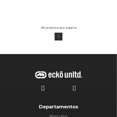
48
produtos por página
1
Departamentos
Masculino