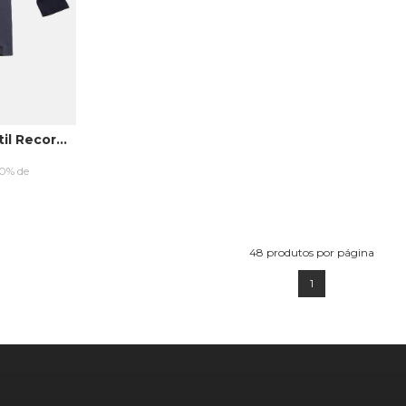
Moletom Fatal Infantil Recortado Fechado Gola Careca Preto
10% de
RRINHO
48
produtos por página
1