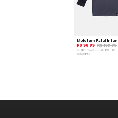
R$ 98,99
R$ 109,99
3x de R$ 32,99 Ou
no Pix (
desconto)
4
6
8
ADICIONAR AO CA