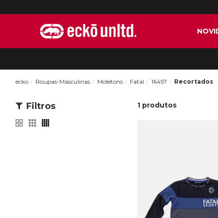
NOVI
ecko
Roupas-Masculinas
Moletons
Fatal
16457
Recortados
Filtros
1
produtos