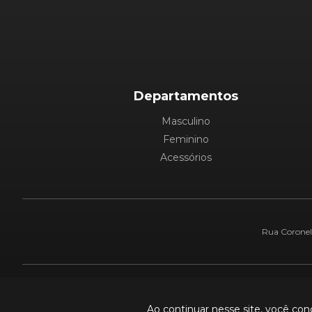
Departamentos
Masculino
Feminino
Acessórios
Rua Coronel 
Pague com:
Ao continuar nesse site, você co