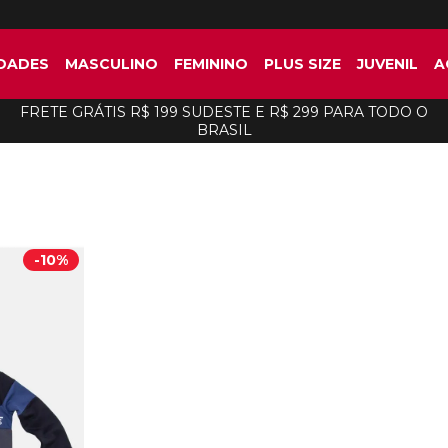
DADES
MASCULINO
FEMININO
PLUS SIZE
JUVENIL
A
FRETE GRÁTIS R$ 199 SUDESTE E R$ 299 PARA TODO O
BRASIL
-
10%