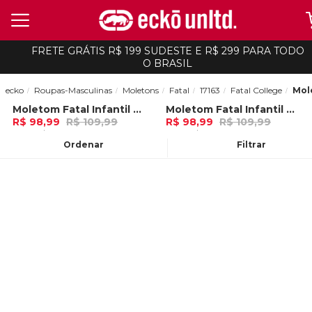
FRETE GRÁTIS R$ 199 SUDESTE E R$ 299 PARA TODO
O BRASIL
ecko
Roupas-Masculinas
Moletons
Fatal
17163
Fatal College
Mol
Moletom Fatal Infantil Recortado Fechado Gola Careca Vinho
Moletom Fatal Infantil Recortado Fechado Gola Careca Preto
-
10%
-
10%
R$ 98,99
R$ 109,99
R$ 98,99
R$ 109,99
3x de R$ 32,99 Ou
no Pix (10% de
3x de R$ 32,99 Ou
no Pix (10% de
desconto)
desconto)
Ordenar
Filtrar
ADICIONAR AO
ADICIONAR AO
CARRINHO
CARRINHO