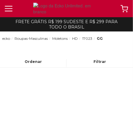
FRETE GRÁTIS R$ 199 SUDESTE E R$ 299 PARA
TODO O BRASIL
ecko
Roupas-Masculinas
Moletons
HD
17023
GG
Ordenar
Filtrar