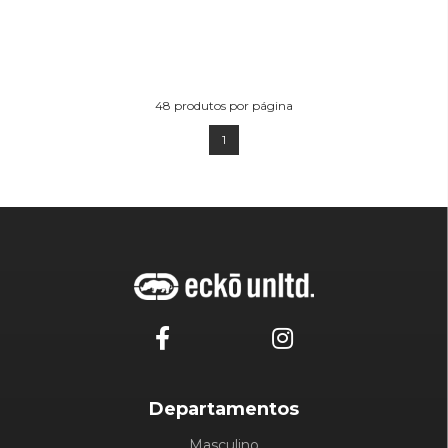
48
produtos por página
1
Departamentos
Masculino