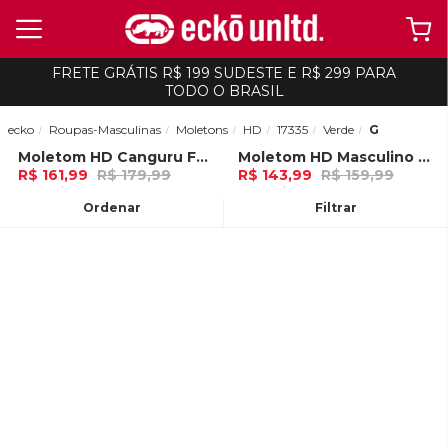
FRETE GRÁTIS R$ 199 SUDESTE E R$ 299 PARA
TODO O BRASIL
ecko
Roupas-Masculinas
Moletons
HD
17335
Verde
G
Moletom HD Canguru Fechado Verde Floresta
Moletom HD Masculino Fashion Basic II Verde Oliva Mescla
-
10%
-
10%
R$ 161,99
R$ 179,99
R$ 143,99
R$ 159,99
5x de R$ 32,39 Ou
no Pix (10% de
4x de R$ 35,99 Ou
no Pix (10% de
desconto)
desconto)
Ordenar
Filtrar
ADICIONAR AO
ADICIONAR AO
CARRINHO
CARRINHO