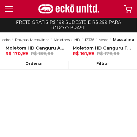
FRETE GRÁTIS R$ 199 SUDESTE E R$ 299 PARA
TODO O BRASIL
ecko
Roupas-Masculinas
Moletons
HD
17335
Verde
Masculino
Moletom HD Canguru Aberto Verde
Moletom HD Canguru Fechado Verde Floresta
-
10%
-
10%
R$ 170,99
R$ 189,99
R$ 161,99
R$ 179,99
5x de R$ 34,19 Ou
no Pix (10% de
5x de R$ 32,39 Ou
no Pix (10% de
desconto)
desconto)
Ordenar
Filtrar
ADICIONAR AO
ADICIONAR AO
CARRINHO
CARRINHO