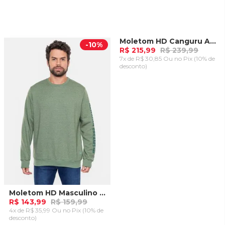
Moletom HD Canguru Aberto Verde Militar
-
10%
-
10%
R$ 215,99
R$ 239,99
7x de R$ 30,85 Ou
no Pix (10% de
desconto)
ADICIONAR AO
CARRINHO
Moletom HD Masculino Fashion Basic II Verde Oliva Mescla
R$ 143,99
R$ 159,99
4x de R$ 35,99 Ou
no Pix (10% de
desconto)