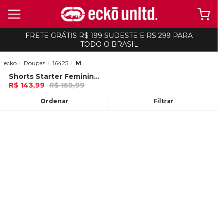
FRETE GRÁTIS R$ 199 SUDESTE E R$ 299 PARA
TODO O BRASIL
ecko
Roupas
16425
M
Shorts Starter Feminino Slimmer Preto
-
10%
R$ 143,99
R$ 159,99
4x de R$ 35,99 Ou
no Pix (10% de
desconto)
Ordenar
Filtrar
ADICIONAR AO
CARRINHO