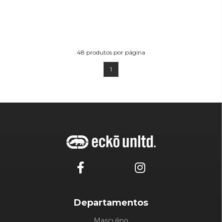
48
produtos por página
1
Departamentos
Masculino