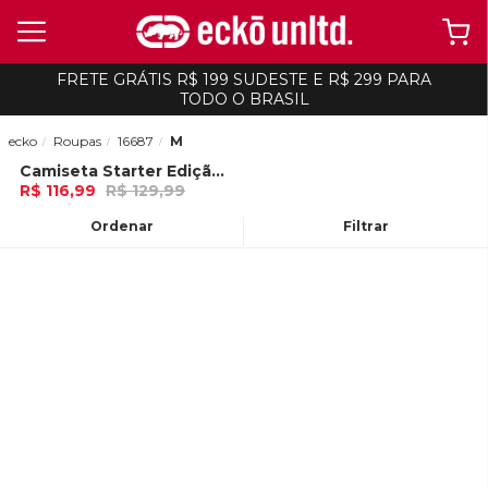
FRETE GRÁTIS R$ 199 SUDESTE E R$ 299 PARA
TODO O BRASIL
ecko
Roupas
16687
M
Camiseta Starter Edição Especial 50 Years Cinza Mescla
-
10%
R$ 116,99
R$ 129,99
3x de R$ 38,99 Ou
no Pix (10% de
desconto)
Ordenar
Filtrar
ADICIONAR AO
CARRINHO