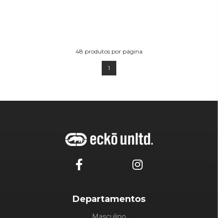
48
produtos por página
1
Departamentos
Masculino