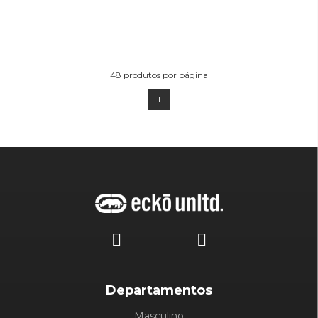
48
produtos por página
1
Departamentos
Masculino