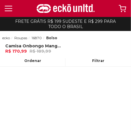
FRETE GRÁTIS R$ 199 SUDESTE E R$ 299 PARA
TODO O BRASIL
ecko
Roupas
16870
Bolso
Camisa Onbongo Manga Longa Xadrez Com Capuz Vermelha
-
10%
R$ 170,99
R$ 189,99
5x de R$ 34,19 Ou
no Pix (10% de
desconto)
Ordenar
Filtrar
ADICIONAR AO
CARRINHO