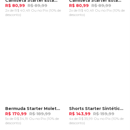
Camiseta Starter Estampada Cinza Mescla
Camiseta Starter Estampada Azul Marinho
-
10%
-
10%
R$ 80,99
R$ 89,99
R$ 80,99
R$ 89,99
2x de R$ 40,49 Ou
no Pix (10% de
2x de R$ 40,49 Ou
no Pix (10% de
desconto)
desconto)
ADICIONAR AO
ADICIONAR AO
CARRINHO
CARRINHO
Bermuda Starter Moletom Preta
Shorts Starter Sintético Com Elástico Preto
-
10%
-
10%
R$ 170,99
R$ 189,99
R$ 143,99
R$ 159,99
5x de R$ 34,19 Ou
no Pix (10% de
4x de R$ 35,99 Ou
no Pix (10% de
desconto)
desconto)
ADICIONAR AO
ADICIONAR AO