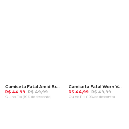
CARRINHO
CARRINHO
Camiseta Fatal Amid Branca
Camiseta Fatal Worn Vermelha Mescla
-
10%
-
10%
R$ 44,99
R$ 49,99
R$ 44,99
R$ 49,99
Ou
no Pix (10% de desconto)
Ou
no Pix (10% de desconto)
ADICIONAR AO
ADICIONAR AO
CARRINHO
CARRINHO