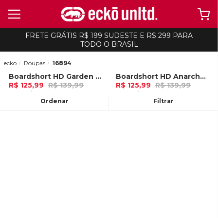
FRETE GRÁTIS R$ 199 SUDESTE E R$ 299 PARA
TODO O BRASIL
ecko
Roupas
16894
Boardshort HD Garden Laranja
Boardshort HD Anarchy Preto Com Vermelho
-
10%
-
10%
R$ 125,99
R$ 139,99
R$ 125,99
R$ 139,99
4x de R$ 31,49 Ou
no Pix (10% de
4x de R$ 31,49 Ou
no Pix (10% de
desconto)
desconto)
Ordenar
Filtrar
ADICIONAR AO
ADICIONAR AO
CARRINHO
CARRINHO