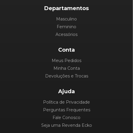
Departamentos
Masculino
Feminino
Acessórios
Conta
Meus Pedidos
Minha Conta
Devoluções e Trocas
Ajuda
Política de Privacidade
Perguntas Frequentes
Fale Conosco
Seja uma Revenda Ecko