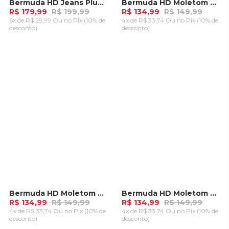
Bermuda HD Jeans Plus Size Slim Azul
Bermuda HD Moletom Preta Mescla
-
10%
-
10%
R$ 179,99
R$ 199,99
R$ 134,99
R$ 149,99
6x de R$ 29,99 Ou
no Pix (10% de
4x de R$ 33,74 Ou
no Pix (10% de
desconto)
desconto)
ADICIONAR AO
ADICIONAR AO
CARRINHO
CARRINHO
Bermuda HD Moletom Cinza Mescla
Bermuda HD Moletom Line Preta
-
10%
-
10%
R$ 134,99
R$ 149,99
R$ 134,99
R$ 149,99
4x de R$ 33,74 Ou
no Pix (10% de
4x de R$ 33,74 Ou
no Pix (10% de
desconto)
desconto)
ADICIONAR AO
ADICIONAR AO