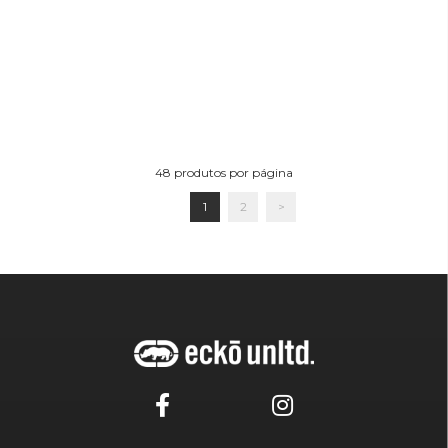
48
produtos por página
1
2
>