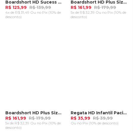
Boardshort HD Sucess Azul Marinho
Boardshort HD Plus Size Confortable Verde
-
10%
-
10%
R$ 125,99
R$ 139,99
R$ 161,99
R$ 179,99
4x de R$ 31,49 Ou
no Pix (10% de
5x de R$ 32,39 Ou
no Pix (10% de
desconto)
desconto)
ADICIONAR AO
ADICIONAR AO
CARRINHO
CARRINHO
Boardshort HD Plus Size Confortable Roxa
Regata HD Infantil Pacific Preta
-
10%
-
10%
R$ 161,99
R$ 179,99
R$ 35,99
R$ 39,99
5x de R$ 32,39 Ou
no Pix (10% de
Ou
no Pix (10% de desconto)
desconto)