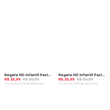
ADICIONAR AO
ADICIONAR AO
CARRINHO
CARRINHO
Regata HD Infantil Pacific Off White
Regata HD Infantil Pacific Laranja
-
10%
-
10%
R$ 35,99
R$ 39,99
R$ 35,99
R$ 39,99
Ou
no Pix (10% de desconto)
Ou
no Pix (10% de desconto)
ADICIONAR AO
ADICIONAR AO
CARRINHO
CARRINHO