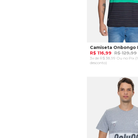
R$ 116,99
R$ 129,99
3x de R$ 38,99 Ou
no Pix (
desconto)
P
ADICIONAR AO CA