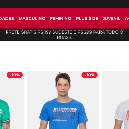
DADES
MASCULINO
FEMININO
PLUS SIZE
JUVENIL
A
FRETE GRÁTIS R$ 199 SUDESTE E R$ 299 PARA TODO O
BRASIL
-
10%
-
10%