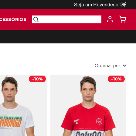
Seja um Revendedor
CESSÓRIOS
Ordenar por
-
10%
-
10%