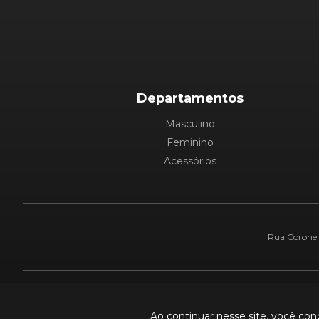
Departamentos
Masculino
Feminino
Acessórios
Rua Coronel 
Pague com:
Ao continuar nesse site, você co