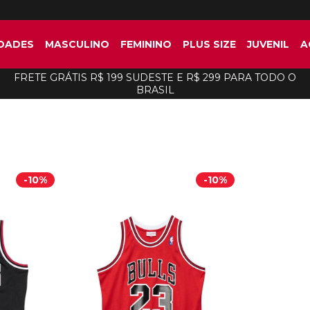
DADES
MASCULINO
FEMININO
PLUS SIZE
JUVENIL
A
FRETE GRÁTIS R$ 199 SUDESTE E R$ 299 PARA TODO O
BRASIL
-
10%
-
10%