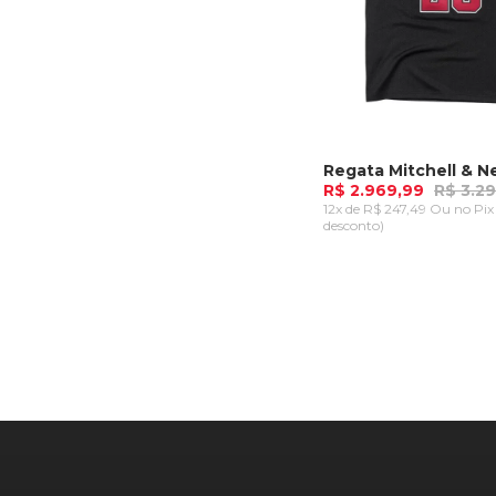
R$ 2.969,99
R$ 3.2
12x de R$ 247,49 Ou
no Pix
desconto)
XGG
ADICIONAR AO CA