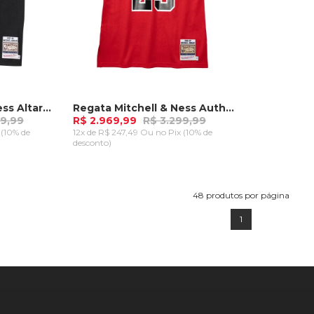
Regata Mitchell & Ness Altarnate Authentic Jersey Chicago Bulls 1997-98 Michael Jordan Preta
Regata Mitchell & Ness Authentic Jersey Chicago Bulls 1986-1987 Michael Jordan Vermelha
99,99
R$ 2.969,99
R$ 3.299,99
 (10% de
12x de R$ 247,49 Ou
no Pix (10% de
desconto)
M
RRINHO
ADICIONAR AO CARRINHO
48
produtos por página
1