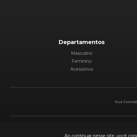
Departamentos
Masculino
Feminino
Acessórios
Rua Coronel 
Pague com:
Ao continuar nesse site, você co