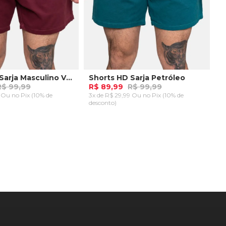
Shorts HD Sarja Masculino Vinho
Shorts HD Sarja Petróleo
R$ 99,99
R$ 89,99
R$ 99,99
9 Ou
no Pix (10% de
3x de R$ 29,99 Ou
no Pix (10% de
desconto)
P
AR AO CARRINHO
ADICIONAR AO CARRINHO