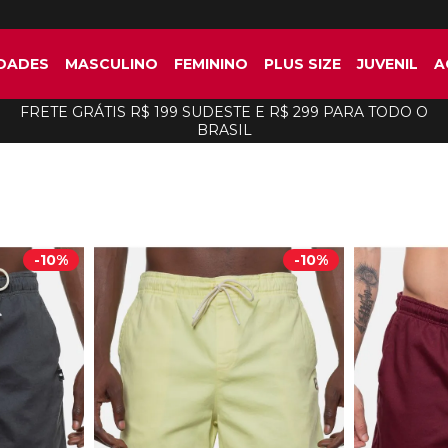
DADES
MASCULINO
FEMININO
PLUS SIZE
JUVENIL
A
FRETE GRÁTIS R$ 199 SUDESTE E R$ 299 PARA TODO O
BRASIL
-
10%
-
10%