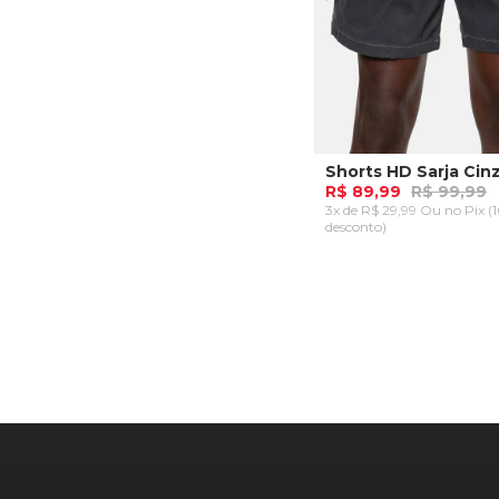
Shorts HD Sarja Cin
R$ 89,99
R$ 99,99
3x de R$ 29,99 Ou
no Pix (
desconto)
P
GG
ADICIONAR AO CA