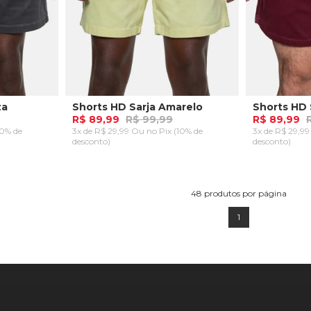
za
Shorts HD Sarja Amarelo
R$ 89,99
R$ 99,99
R$ 89,99
10% de
3x de R$ 29,99 Ou
no Pix (10% de
3x de R$ 29,9
desconto)
desconto)
P
P
RRINHO
ADICIONAR AO CARRINHO
ADICION
48
produtos por página
1