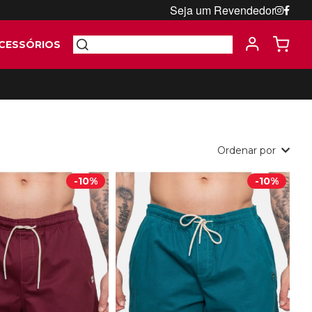
Seja um Revendedor
CESSÓRIOS
Ordenar por
-
10%
-
10%