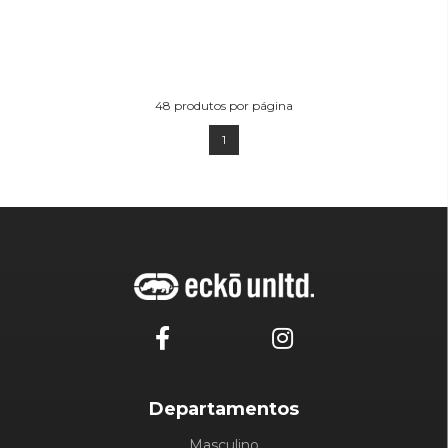
48
produtos por página
1
Departamentos
Masculino