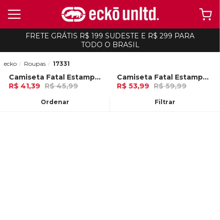
FRETE GRÁTIS R$ 199 SUDESTE E R$ 299 PARA
TODO O BRASIL
ecko
Roupas
17331
Camiseta Fatal Estampada Preta
Camiseta Fatal Estampada Off White
-
10%
-
10%
R$ 41,39
R$ 45,99
R$ 53,99
R$ 59,99
Ou
no Pix (10% de desconto)
Ou
no Pix (10% de desconto)
Ordenar
Filtrar
ADICIONAR AO
ADICIONAR AO
CARRINHO
CARRINHO