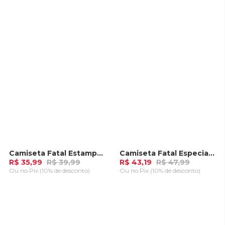
ADICIONAR AO
ADICIONAR AO
CARRINHO
CARRINHO
Camiseta Fatal Estampada Verde
Camiseta Fatal Especial Off White
-
10%
-
10%
R$ 35,99
R$ 39,99
R$ 43,19
R$ 47,99
Ou
no Pix (10% de desconto)
Ou
no Pix (10% de desconto)
ADICIONAR AO
ADICIONAR AO
CARRINHO
CARRINHO