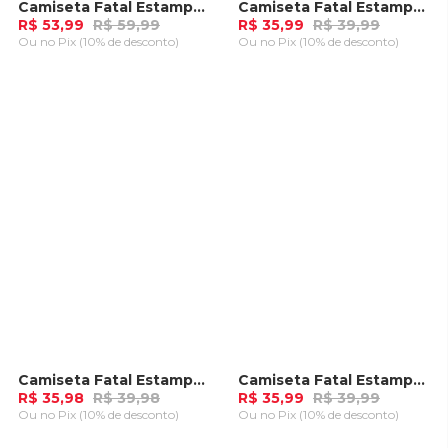
Camiseta Fatal Estampada Preta
Camiseta Fatal Estampada Areia
-
10%
-
10%
R$ 53,99
R$ 59,99
R$ 35,99
R$ 39,99
Ou
no Pix (10% de desconto)
Ou
no Pix (10% de desconto)
ADICIONAR AO
ADICIONAR AO
CARRINHO
CARRINHO
Camiseta Fatal Estampada Verde
Camiseta Fatal Estampada Bege
-
10%
-
10%
R$ 35,98
R$ 39,98
R$ 35,99
R$ 39,99
Ou
no Pix (10% de desconto)
Ou
no Pix (10% de desconto)