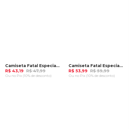
Camiseta Fatal Especial Caqui
Camiseta Fatal Especial Preta
-
10%
-
10%
R$ 43,19
R$ 47,99
R$ 53,99
R$ 59,99
Ou
no Pix (10% de desconto)
Ou
no Pix (10% de desconto)
ADICIONAR AO
ADICIONAR AO
CARRINHO
CARRINHO