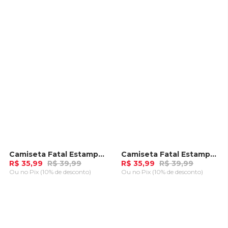
CARRINHO
CARRINHO
Camiseta Fatal Estampada Azul Marinho
Camiseta Fatal Estampada Branca
-
10%
-
10%
R$ 35,99
R$ 39,99
R$ 35,99
R$ 39,99
Ou
no Pix (10% de desconto)
Ou
no Pix (10% de desconto)
ADICIONAR AO
ADICIONAR AO
CARRINHO
CARRINHO