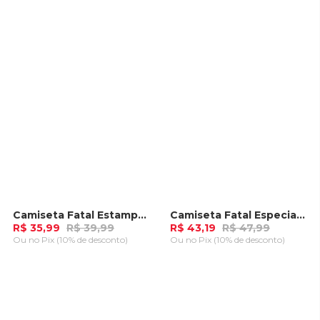
CARRINHO
CARRINHO
Camiseta Fatal Estampada Marrom
Camiseta Fatal Especial Marrom
-
10%
-
10%
R$ 35,99
R$ 39,99
R$ 43,19
R$ 47,99
Ou
no Pix (10% de desconto)
Ou
no Pix (10% de desconto)
ADICIONAR AO
ADICIONAR AO
CARRINHO
CARRINHO