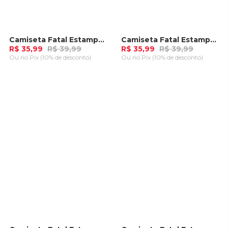
Camiseta Fatal Estampada Preta
Camiseta Fatal Estampada Azul Marinho
-
10%
-
10%
R$ 35,99
R$ 39,99
R$ 35,99
R$ 39,99
Ou
no Pix (10% de desconto)
Ou
no Pix (10% de desconto)
ADICIONAR AO
ADICIONAR AO
CARRINHO
CARRINHO