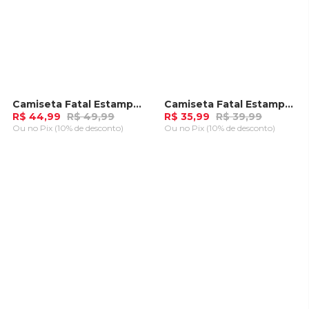
Camiseta Fatal Estampada Plus Size Azul Marinho
Camiseta Fatal Estampada Marrom
-
10%
-
10%
R$ 44,99
R$ 49,99
R$ 35,99
R$ 39,99
Ou
no Pix (10% de desconto)
Ou
no Pix (10% de desconto)
ADICIONAR AO
ADICIONAR AO
CARRINHO
CARRINHO