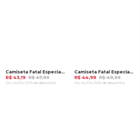
Camiseta Fatal Especial Caramelo
Camiseta Fatal Especial Preta
-
10%
-
10%
R$ 43,19
R$ 47,99
R$ 44,99
R$ 49,99
Ou
no Pix (10% de desconto)
Ou
no Pix (10% de desconto)
ADICIONAR AO
ADICIONAR AO
CARRINHO
CARRINHO