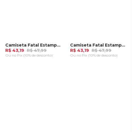
Camiseta Fatal Estampada Branca
Camiseta Fatal Estampada Marrom
-
10%
-
10%
R$ 43,19
R$ 47,99
R$ 43,19
R$ 47,99
Ou
no Pix (10% de desconto)
Ou
no Pix (10% de desconto)
ADICIONAR AO
ADICIONAR AO
CARRINHO
CARRINHO