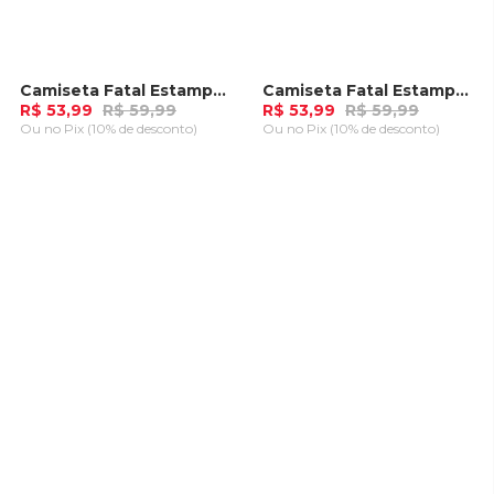
Camiseta Fatal Estampada Azul Marinho
Camiseta Fatal Estampada Vermelha
-
10%
-
10%
R$ 53,99
R$ 59,99
R$ 53,99
R$ 59,99
Ou
no Pix (10% de desconto)
Ou
no Pix (10% de desconto)
ADICIONAR AO
ADICIONAR AO
CARRINHO
CARRINHO