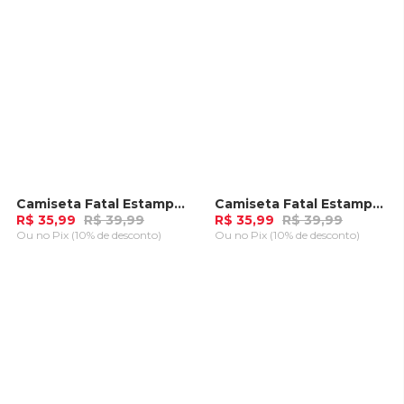
Camiseta Fatal Estampada Preta
Camiseta Fatal Estampada Azul Marinho
-
10%
-
10%
R$ 35,99
R$ 39,99
R$ 35,99
R$ 39,99
Ou
no Pix (10% de desconto)
Ou
no Pix (10% de desconto)
ADICIONAR AO
ADICIONAR AO
CARRINHO
CARRINHO