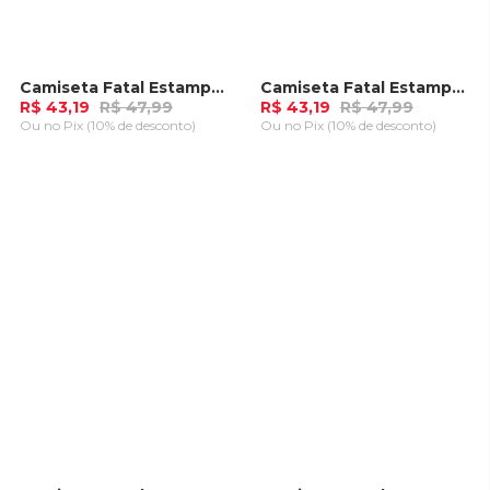
Camiseta Fatal Estampada Branca
Camiseta Fatal Estampada Azul Marinho
-
10%
-
10%
R$ 43,19
R$ 47,99
R$ 43,19
R$ 47,99
Ou
no Pix (10% de desconto)
Ou
no Pix (10% de desconto)
ADICIONAR AO
ADICIONAR AO
CARRINHO
CARRINHO