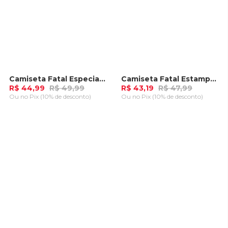
Camiseta Fatal Especial Marrom
Camiseta Fatal Estampada Preta
-
10%
-
10%
R$ 44,99
R$ 49,99
R$ 43,19
R$ 47,99
Ou
no Pix (10% de desconto)
Ou
no Pix (10% de desconto)
ADICIONAR AO
ADICIONAR AO
CARRINHO
CARRINHO