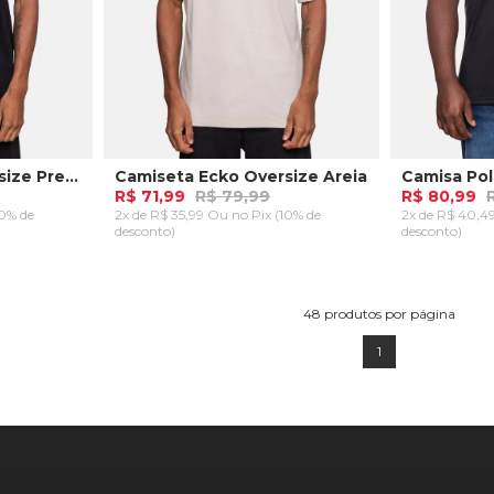
Camiseta Ecko Oversize Preta
Camiseta Ecko Oversize Areia
R$ 71,99
R$ 79,99
R$ 80,99
10% de
2x de R$ 35,99 Ou
no Pix (10% de
2x de R$ 40,
desconto)
desconto)
P
Plus P
Pl
RRINHO
ADICIONAR AO CARRINHO
ADICION
48
produtos por página
1