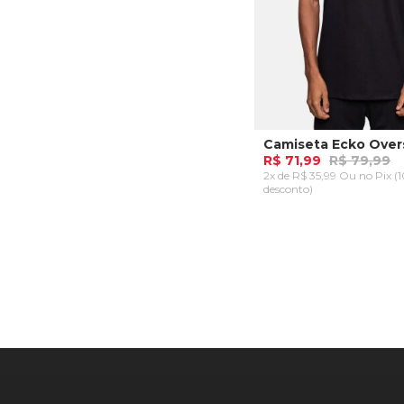
R$ 71,99
R$ 79,99
2x de R$ 35,99 Ou
no Pix (
desconto)
P
ADICIONAR AO CA