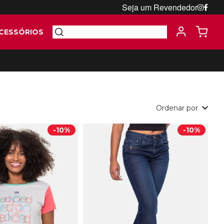
Seja um Revendedor
CESSÓRIOS
Ordenar por
-
10%
-
10%