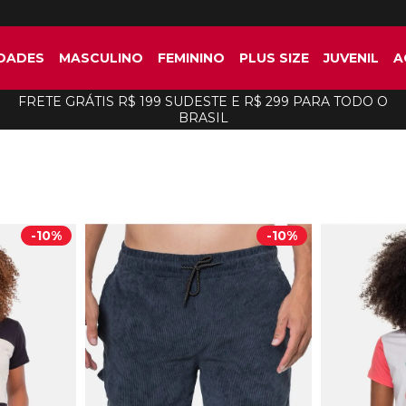
DADES
MASCULINO
FEMININO
PLUS SIZE
JUVENIL
A
FRETE GRÁTIS R$ 199 SUDESTE E R$ 299 PARA TODO O
BRASIL
-
10%
-
10%