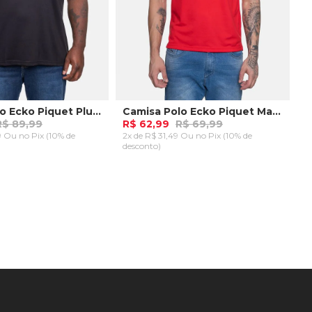
Camisa Polo Ecko Piquet Plus Size Preta
Camisa Polo Ecko Piquet Masculina Vermelha
R$ 89,99
R$ 62,99
R$ 69,99
49 Ou
no Pix (10% de
2x de R$ 31,49 Ou
no Pix (10% de
desconto)
us M
P
AR AO CARRINHO
ADICIONAR AO CARRINHO