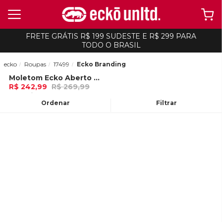
FRETE GRÁTIS R$ 199 SUDESTE E R$ 299 PARA
TODO O BRASIL
ecko
Roupas
17499
Ecko Branding
Moletom Ecko Aberto Com Capuz Camuflado Azul Marinho
-
10%
R$ 242,99
R$ 269,99
8x de R$ 30,37 Ou
no Pix (10% de
desconto)
Ordenar
Filtrar
ADICIONAR AO
CARRINHO