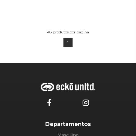
48
produtos por página
1
Departamentos
Masculino