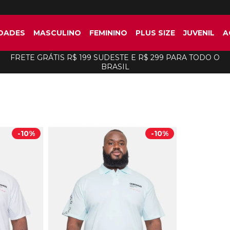
DADES
MASCULINO
FEMININO
PLUS SIZE
JUVENIL
A
FRETE GRÁTIS R$ 199 SUDESTE E R$ 299 PARA TODO O
BRASIL
-
10%
-
10%