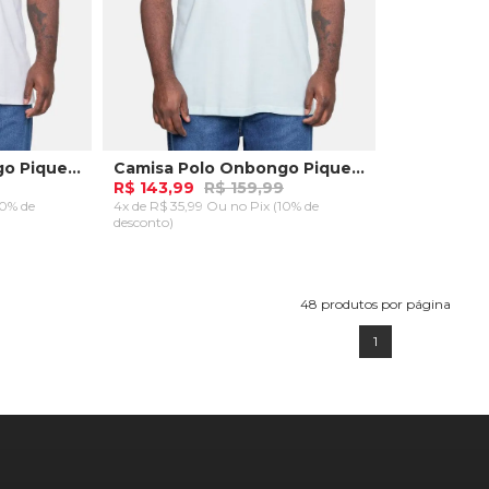
Camisa Polo Onbongo Piquet Plus Size Masculina Branca
Camisa Polo Onbongo Piquet Plus Size Masculina Azul
R$ 143,99
R$ 159,99
10% de
4x de R$ 35,99 Ou
no Pix (10% de
desconto)
Plus P
RRINHO
ADICIONAR AO CARRINHO
48
produtos por página
1