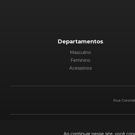
Departamentos
Masculino
Feminino
Acessórios
Rua Coronel 
Pague com:
Ao continuar nesse site, você co