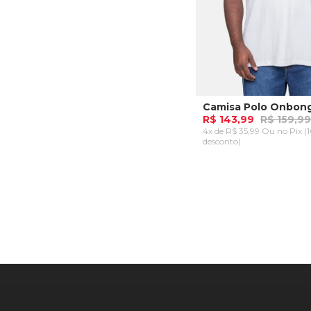
R$ 143,99
R$ 159,99
4x de R$ 35,99 Ou
no Pix (
desconto)
Plus P
Plus G
ADICIONAR AO CA