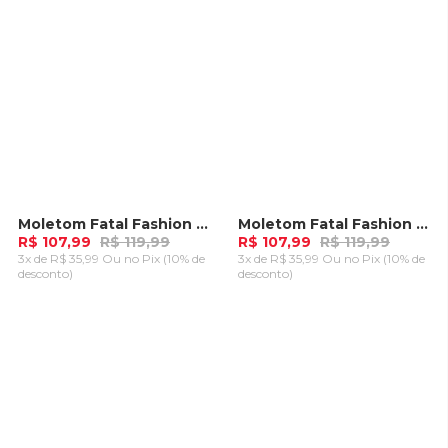
Moletom Fatal Fashion Basic Masculino Grafite Mescla
Moletom Fatal Fashion Basic Masculino Verde Tiffany
-
10%
-
10%
R$ 107,99
R$ 119,99
R$ 107,99
R$ 119,99
3x de R$ 35,99 Ou
no Pix (10% de
3x de R$ 35,99 Ou
no Pix (10% de
desconto)
desconto)
ADICIONAR AO
ADICIONAR AO
CARRINHO
CARRINHO