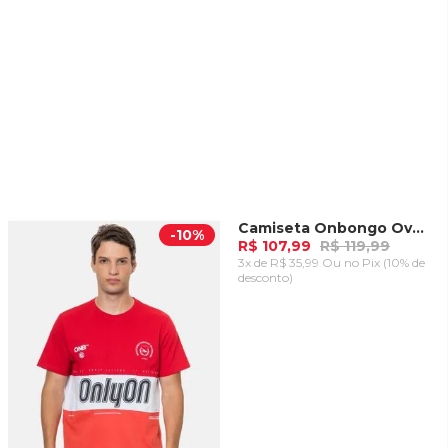
Camiseta Onbongo Oversize Cinza
-
10%
-
10%
R$ 107,99
R$ 119,99
3x de R$ 35,99 Ou
no Pix (10% de
desconto)
ADICIONAR AO
CARRINHO