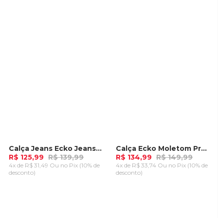
ADICIONAR AO
ADICIONAR AO
CARRINHO
CARRINHO
Calça Jeans Ecko Jeans Azul
Calça Ecko Moletom Preta
-
10%
-
10%
R$ 125,99
R$ 139,99
R$ 134,99
R$ 149,99
4x de R$ 31,49 Ou
no Pix (10% de
4x de R$ 33,74 Ou
no Pix (10% de
desconto)
desconto)
ADICIONAR AO
ADICIONAR AO
CARRINHO
CARRINHO