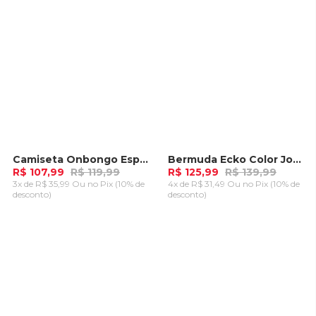
Camiseta Onbongo Especial Verde
Bermuda Ecko Color Jogger Bege
-
10%
-
10%
R$ 107,99
R$ 119,99
R$ 125,99
R$ 139,99
3x de R$ 35,99 Ou
no Pix (10% de
4x de R$ 31,49 Ou
no Pix (10% de
desconto)
desconto)
ADICIONAR AO
ADICIONAR AO
CARRINHO
CARRINHO