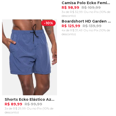
Camisa Polo Ecko Feminina Kubi Preta
R$ 98,99
R$ 109,99
3x de R$ 32,99 Ou
no Pix (10% de
desconto)
ADICIONAR AO
Boardshort HD Garden Laranja
-
10%
-
10%
CARRINHO
R$ 125,99
R$ 139,99
4x de R$ 31,49 Ou
no Pix (10% de
desconto)
ADICIONAR AO
CARRINHO
Shorts Ecko Elástico Azul Marinho
R$ 89,99
R$ 99,99
3x de R$ 29,99 Ou
no Pix (10% de
desconto)