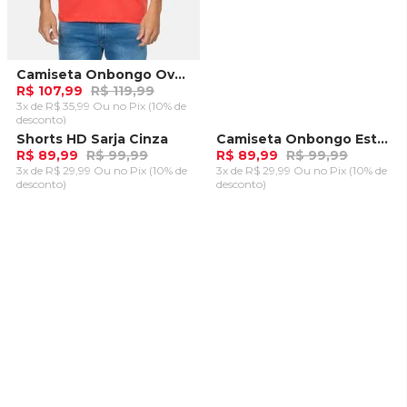
Camiseta Onbongo Oversize Vermelha
R$ 107,99
R$ 119,99
3x de R$ 35,99 Ou
no Pix (10% de
desconto)
ADICIONAR AO
Shorts HD Sarja Cinza
Camiseta Onbongo Estampada Vermelha
-
10%
-
10%
CARRINHO
R$ 89,99
R$ 99,99
R$ 89,99
R$ 99,99
3x de R$ 29,99 Ou
no Pix (10% de
3x de R$ 29,99 Ou
no Pix (10% de
desconto)
desconto)
ADICIONAR AO
ADICIONAR AO
CARRINHO
CARRINHO