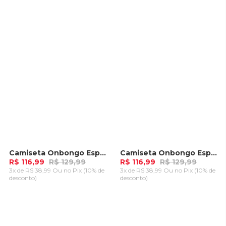
CARRINHO
CARRINHO
Camiseta Onbongo Especial Azul
Camiseta Onbongo Especial Branca
-
10%
-
10%
R$ 116,99
R$ 129,99
R$ 116,99
R$ 129,99
3x de R$ 38,99 Ou
no Pix (10% de
3x de R$ 38,99 Ou
no Pix (10% de
desconto)
desconto)
ADICIONAR AO
ADICIONAR AO
CARRINHO
CARRINHO