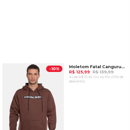
Moletom Fatal Canguru Fechado Azul Marinho
-
10%
-
10%
R$ 125,99
R$ 139,99
4x de R$ 31,49 Ou
no Pix (10% de
desconto)
ADICIONAR AO
CARRINHO