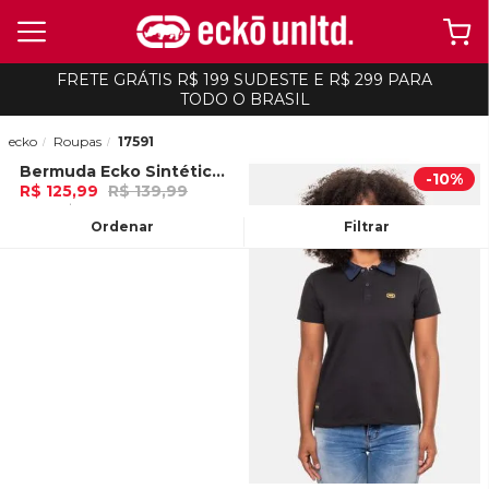
FRETE GRÁTIS R$ 199 SUDESTE E R$ 299 PARA
TODO O BRASIL
ecko
Roupas
17591
Bermuda Ecko Sintética Caqui
-
10%
-
10%
R$ 125,99
R$ 139,99
4x de R$ 31,49 Ou
no Pix (10% de
desconto)
Ordenar
Filtrar
ADICIONAR AO
CARRINHO