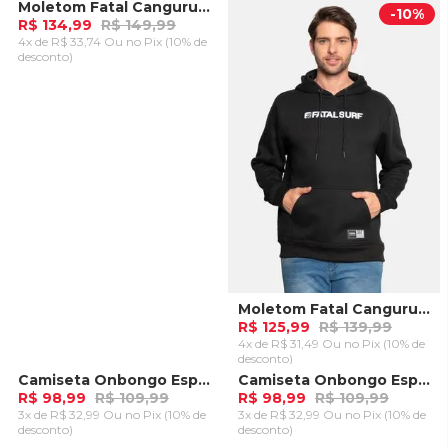
ADICIONAR AO
Moletom Fatal Canguru Fechado Off White
-
10%
-
10%
CARRINHO
R$ 134,99
R$ 149,99
4x de R$ 33,74 Ou
no Pix (10% de
desconto)
ADICIONAR AO
CARRINHO
Moletom Fatal Canguru Fechado Preto
R$ 125,99
R$ 139,99
4x de R$ 31,49 Ou
no Pix (10% de
desconto)
ADICIONAR AO
Camiseta Onbongo Especial Preta
Camiseta Onbongo Especial Preta C/ Cinza
-
10%
-
10%
CARRINHO
R$ 98,99
R$ 109,99
R$ 98,99
R$ 109,99
3x de R$ 32,99 Ou
no Pix (10% de
3x de R$ 32,99 Ou
no Pix (10% de
desconto)
desconto)