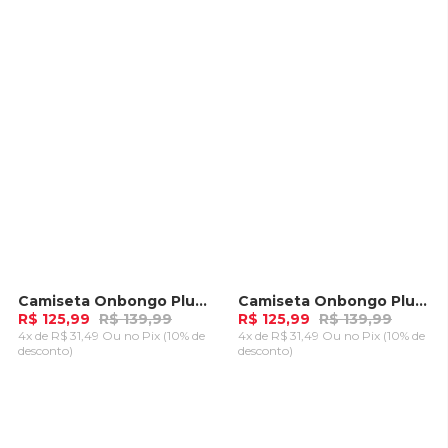
CARRINHO
CARRINHO
Camiseta Onbongo Plus Size Masculina Verde Tifani
Camiseta Onbongo Plus Size Masculina Branca
-
10%
-
10%
R$ 125,99
R$ 139,99
R$ 125,99
R$ 139,99
4x de R$ 31,49 Ou
no Pix (10% de
4x de R$ 31,49 Ou
no Pix (10% de
desconto)
desconto)
ADICIONAR AO
ADICIONAR AO
CARRINHO
CARRINHO