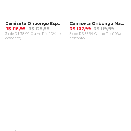
Camiseta Onbongo Especial Verde
Camiseta Onbongo Manga Longa Preta
-
10%
-
10%
R$ 116,99
R$ 129,99
R$ 107,99
R$ 119,99
3x de R$ 38,99 Ou
no Pix (10% de
3x de R$ 35,99 Ou
no Pix (10% de
desconto)
desconto)
ADICIONAR AO
ADICIONAR AO
CARRINHO
CARRINHO