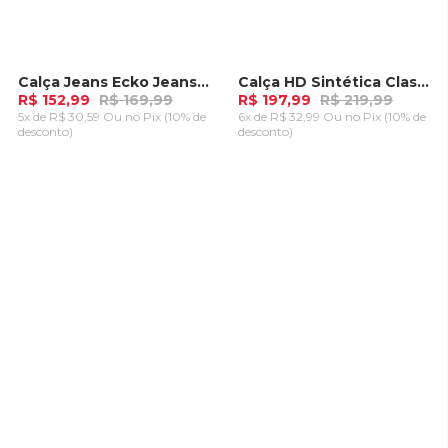
Calça Jeans Ecko Jeans Azul
Calça HD Sintética Classic Caqui
-
10%
-
10%
R$ 152,99
R$ 169,99
R$ 197,99
R$ 219,99
5x de R$ 30,59 Ou
no Pix (10% de
6x de R$ 32,99 Ou
no Pix (10% de
desconto)
desconto)
ADICIONAR AO
ADICIONAR AO
CARRINHO
CARRINHO