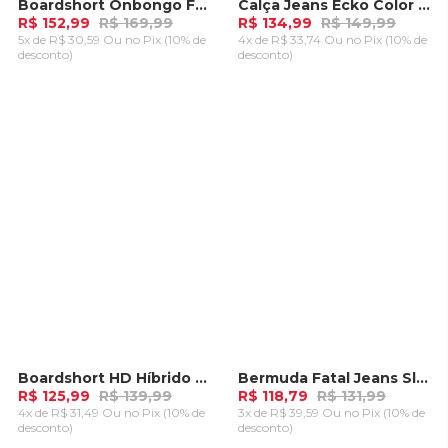
Boardshort Onbongo Fame Azul Marinho
Calça Jeans Ecko Color Slim Vinho
-
10%
-
10%
R$ 152,99
R$ 169,99
R$ 134,99
R$ 149,99
5x de R$ 30,59 Ou
no Pix (10% de
4x de R$ 33,74 Ou
no Pix (10% de
desconto)
desconto)
ADICIONAR AO
ADICIONAR AO
CARRINHO
CARRINHO
Boardshort HD Híbrido Cinza Claro
Bermuda Fatal Jeans Slim Azul
-
10%
-
10%
R$ 125,99
R$ 139,99
R$ 118,79
R$ 131,99
4x de R$ 31,49 Ou
no Pix (10% de
3x de R$ 39,59 Ou
no Pix (10% de
desconto)
desconto)
ADICIONAR AO
ADICIONAR AO