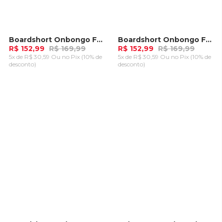
Boardshort Onbongo Funny Preto Com Cinza
Boardshort Onbongo Fame Preto
-
10%
-
10%
R$ 152,99
R$ 169,99
R$ 152,99
R$ 169,99
5x de R$ 30,59 Ou
no Pix (10% de
5x de R$ 30,59 Ou
no Pix (10% de
desconto)
desconto)
ADICIONAR AO
ADICIONAR AO
CARRINHO
CARRINHO