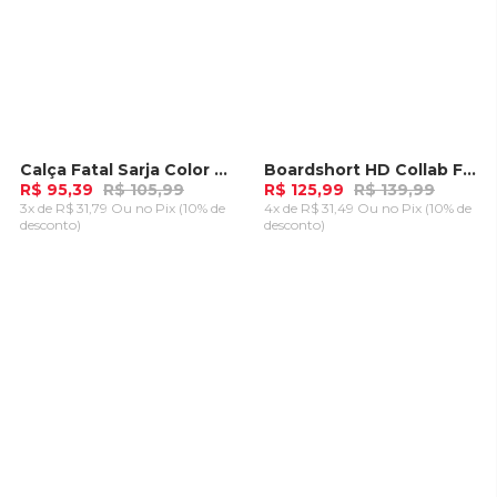
Calça Fatal Sarja Color Slim Preta
Boardshort HD Collab Flamengo Oficial Preto
-
10%
-
10%
R$ 95,39
R$ 105,99
R$ 125,99
R$ 139,99
3x de R$ 31,79 Ou
no Pix (10% de
4x de R$ 31,49 Ou
no Pix (10% de
desconto)
desconto)
ADICIONAR AO
ADICIONAR AO
CARRINHO
CARRINHO