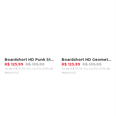
Boardshort HD Punk Stripes Preto Com Pink
Boardshort HD Geometric Branco
-
10%
-
10%
R$ 125,99
R$ 139,99
R$ 125,99
R$ 139,99
4x de R$ 31,49 Ou
no Pix (10% de
4x de R$ 31,49 Ou
no Pix (10% de
desconto)
desconto)
ADICIONAR AO
ADICIONAR AO
CARRINHO
CARRINHO