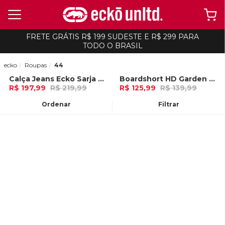
FRETE GRÁTIS R$ 199 SUDESTE E R$ 299 PARA
TODO O BRASIL
ecko
Roupas
44
Calça Jeans Ecko Sarja Color Preta
Boardshort HD Garden Laranja
-
10%
-
10%
R$ 197,99
R$ 219,99
R$ 125,99
R$ 139,99
6x de R$ 32,99 Ou
no Pix (10% de
4x de R$ 31,49 Ou
no Pix (10% de
desconto)
desconto)
Ordenar
Filtrar
ADICIONAR AO
ADICIONAR AO
CARRINHO
CARRINHO