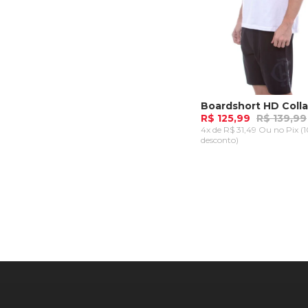
R$ 125,99
R$ 139,99
4x de R$ 31,49 Ou
no Pix (
desconto)
36
38
40
42
ADICIONAR AO CA