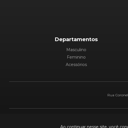
Departamentos
Masculino
Feminino
Acessórios
Rua Coronel 
Pague com:
Ao continuar nesse site, você co