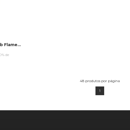
Boardshort HD Collab Flamengo Oficial Preto
10% de
44
RRINHO
48
produtos por página
1