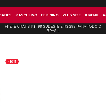
DADES
MASCULINO
FEMININO
PLUS SIZE
JUVENIL
A
FRETE GRÁTIS R$ 199 SUDESTE E R$ 299 PARA TODO O
BRASIL
-
10%