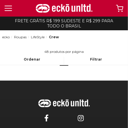
FRETE GRÁTIS R$ 199 SUDESTE E R$ 299 PARA
TODO O BRASIL
ecko
Roupas
LifeStyle
Crew
48
produtos por página
Ordenar
Filtrar
1