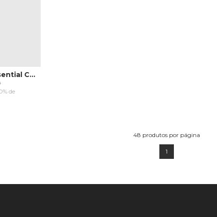
Bermuda Starter Essential Collab Baw x Azul Royal
9
10% de
RRINHO
48
produtos por página
1