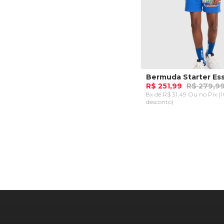
R$ 251,99
R$ 279,9
8x de R$ 31,49 Ou
no Pix (
desconto)
P
M
G
GG
ADICIONAR AO CA