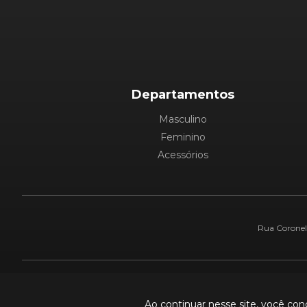
Departamentos
Masculino
Feminino
Acessórios
Rua Coronel 
Pague com:
Ao continuar nesse site, você co