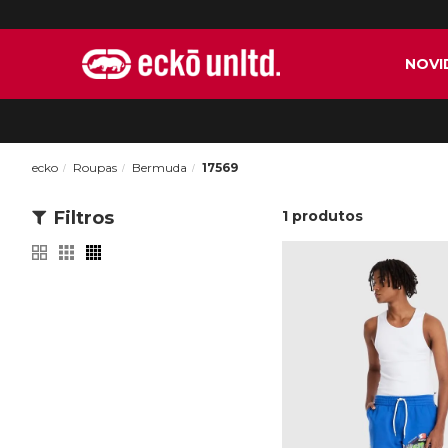
NOVI
ecko
Roupas
Bermuda
17569
Filtros
1
produtos