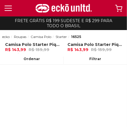
FRETE GRÁTIS R$ 199 SUDESTE E R$ 299 PARA
TODO O BRASIL
ecko
Roupas
Camisa Polo
Starter
16525
Camisa Polo Starter Piquet Estampada Preta
Camisa Polo Starter Piquet Estampada Cinza Mescla
-
10%
-
10%
R$ 143,99
R$ 159,99
R$ 143,99
R$ 159,99
4x de R$ 35,99 Ou
no Pix (10% de
4x de R$ 35,99 Ou
no Pix (10% de
desconto)
desconto)
Ordenar
Filtrar
ADICIONAR AO
ADICIONAR AO
CARRINHO
CARRINHO