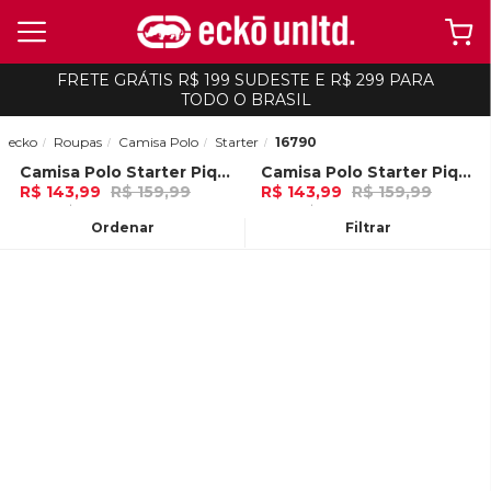
FRETE GRÁTIS R$ 199 SUDESTE E R$ 299 PARA
TODO O BRASIL
ecko
Roupas
Camisa Polo
Starter
16790
Camisa Polo Starter Piquet Estampada Preta
Camisa Polo Starter Piquet Estampada Cinza Mescla
-
10%
-
10%
R$ 143,99
R$ 159,99
R$ 143,99
R$ 159,99
4x de R$ 35,99 Ou
no Pix (10% de
4x de R$ 35,99 Ou
no Pix (10% de
desconto)
desconto)
Ordenar
Filtrar
ADICIONAR AO
ADICIONAR AO
CARRINHO
CARRINHO