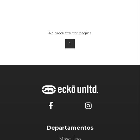
48
produtos por página
1
Departamentos
Masculino