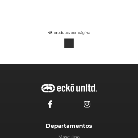
48
produtos por página
1
Departamentos
Masculino