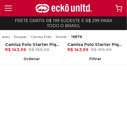
FRETE GRÁTIS R$ 199 SUDESTE E R$ 299 PARA
TODO O BRASIL
ecko
Roupas
Camisa Polo
Starter
16876
Camisa Polo Starter Piquet Estampada Preta
Camisa Polo Starter Piquet Estampada Cinza Mescla
-
10%
-
10%
R$ 143,99
R$ 159,99
R$ 143,99
R$ 159,99
4x de R$ 35,99 Ou
no Pix (10% de
4x de R$ 35,99 Ou
no Pix (10% de
desconto)
desconto)
Ordenar
Filtrar
ADICIONAR AO
ADICIONAR AO
CARRINHO
CARRINHO