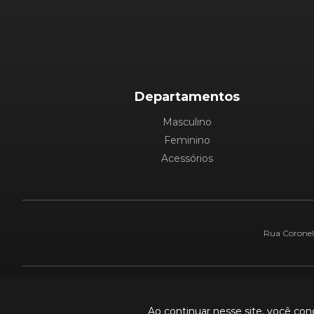
Departamentos
Masculino
Feminino
Acessórios
Rua Coronel 
Pague com:
Ao continuar nesse site, você co