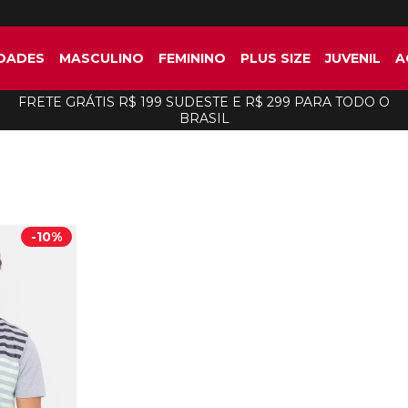
DADES
MASCULINO
FEMININO
PLUS SIZE
JUVENIL
A
FRETE GRÁTIS R$ 199 SUDESTE E R$ 299 PARA TODO O
BRASIL
-
10%