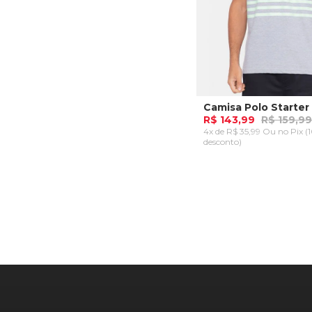
R$ 143,99
R$ 159,99
4x de R$ 35,99 Ou
no Pix (
desconto)
P
M
GG
ADICIONAR AO CA