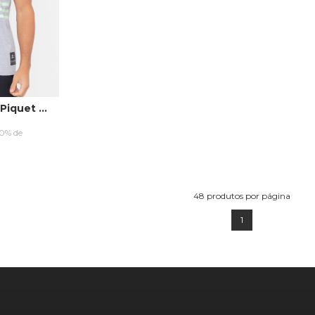
Camisa Polo Starter Piquet Estampada Cinza Mescla
10% de
RRINHO
48
produtos por página
1