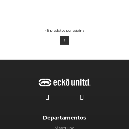
48
produtos por página
1
Departamentos
Masculino