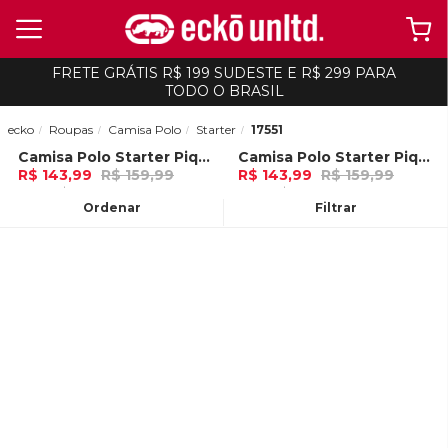
FRETE GRÁTIS R$ 199 SUDESTE E R$ 299 PARA
TODO O BRASIL
ecko
Roupas
Camisa Polo
Starter
17551
Camisa Polo Starter Piquet Estampada Preta
Camisa Polo Starter Piquet Estampada Cinza Mescla
-
10%
-
10%
R$ 143,99
R$ 159,99
R$ 143,99
R$ 159,99
4x de R$ 35,99 Ou
no Pix (10% de
4x de R$ 35,99 Ou
no Pix (10% de
desconto)
desconto)
Ordenar
Filtrar
ADICIONAR AO
ADICIONAR AO
CARRINHO
CARRINHO