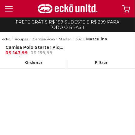
FRETE GRÁTIS R$ 199 SUDESTE E R$ 299 PARA
TODO O BRASIL
ecko
Roupas
Camisa Polo
Starter
359
Masculino
Camisa Polo Starter Piquet Estampada Preta
-
10%
R$ 143,99
R$ 159,99
4x de R$ 35,99 Ou
no Pix (10% de
desconto)
Ordenar
Filtrar
ADICIONAR AO
CARRINHO