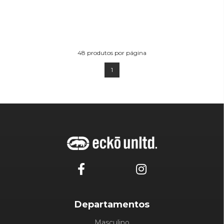
48
produtos por página
1
Departamentos
Masculino