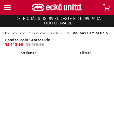
FRETE GRÁTIS R$ 199 SUDESTE E R$ 299 PARA
TODO O BRASIL
ecko
Roupas
Camisa Polo
Starter
359
Roupas-Camisa Polo
Camisa Polo Starter Piquet Estampada Preta
-
10%
R$ 143,99
R$ 159,99
4x de R$ 35,99 Ou
no Pix (10% de
desconto)
Ordenar
Filtrar
ADICIONAR AO
CARRINHO