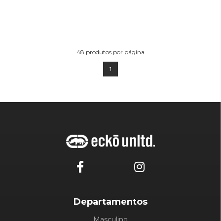
48
produtos por página
1
Departamentos
Masculino