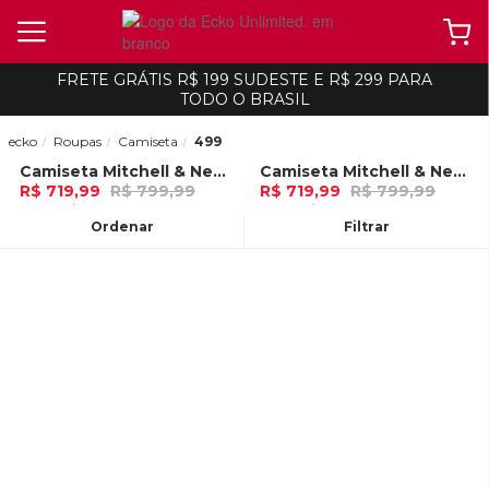
FRETE GRÁTIS R$ 199 SUDESTE E R$ 299 PARA
TODO O BRASIL
ecko
Roupas
Camiseta
499
Camiseta Mitchell & Ness Manga Curta Swingman Camuflada Los Angeles Lakers Verde
Camiseta Mitchell & Ness Manga Curta Swingman Camuflada Chicago Bulls Verde
-
10%
-
10%
R$ 719,99
R$ 799,99
R$ 719,99
R$ 799,99
12x de R$ 59,99 Ou
no Pix (10% de
12x de R$ 59,99 Ou
no Pix (10% de
desconto)
desconto)
Ordenar
Filtrar
ADICIONAR AO
ADICIONAR AO
CARRINHO
CARRINHO